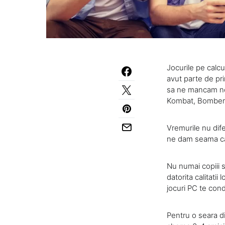
Jocurile pe calcu
avut parte de pri
sa ne mancam nop
Kombat, Bomberma
Vremurile nu dife
ne dam seama ca j
Nu numai copiii su
datorita calitatii
jocuri PC te cond
Pentru o seara dis