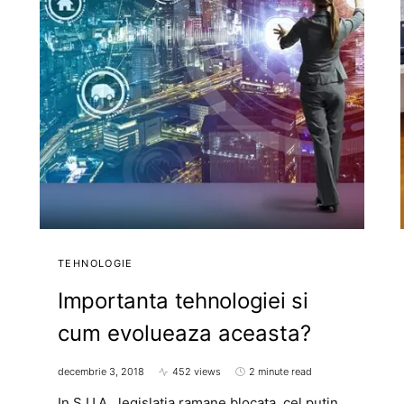
TEHNOLOGIE
Importanta tehnologiei si
cum evolueaza aceasta?
decembrie 3, 2018
452 views
2 minute read
In S.U.A., legislatia ramane blocata, cel putin