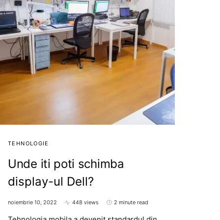
TEHNOLOGIE
Unde iti poti schimba
display-ul Dell?
noiembrie 10, 2022
448 views
2 minute read
Tehnologia mobila a devenit standardul din