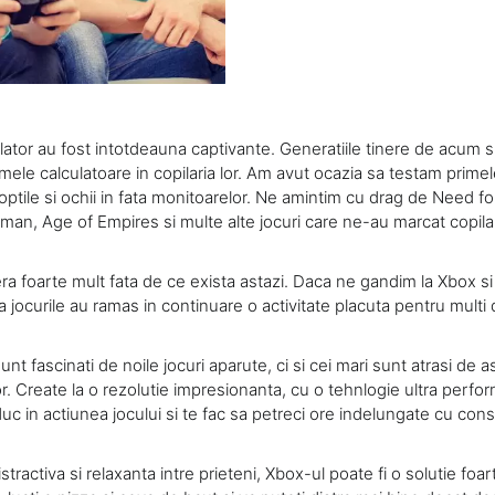
lator au fost intotdeauna captivante. Generatiile tinere de acum s
mele calculatoare in copilaria lor. Am avut ocazia sa testam primel
tile si ochii in fata monitoarelor. Ne amintim cu drag de Need f
n, Age of Empires si multe alte jocuri care ne-au marcat copilar
ra foarte mult fata de ce exista astazi. Daca ne gandim la Xbox s
ocurile au ramas in continuare o activitate placuta pentru multi d
nt fascinati de noile jocuri aparute, ci si cei mari sunt atrasi de ast
 lor. Create la o rezolutie impresionanta, cu o tehnlogie ultra perfo
uc in actiunea jocului si te fac sa petreci ore indelungate cu con
tractiva si relaxanta intre prieteni, Xbox-ul poate fi o solutie foart