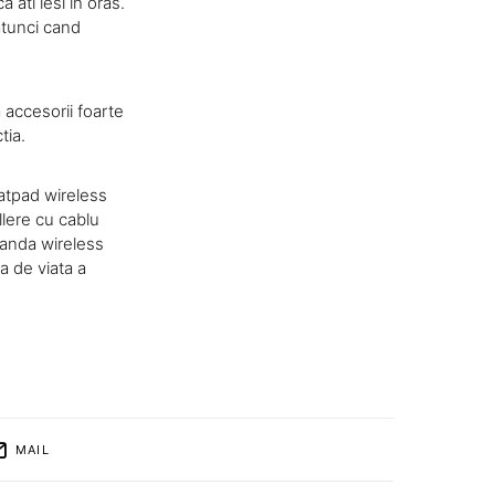
 ati iesi in oras.
atunci cand
 accesorii foarte
tia.
hatpad wireless
llere cu cablu
manda wireless
a de viata a
MAIL