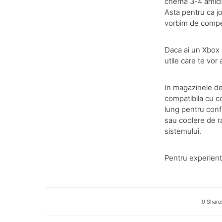
chema 3-4 amici, 
Asta pentru ca jo
vorbim de competi
Daca ai un Xbox s
utile care te vor
In magazinele de 
compatibila cu co
lung pentru confo
sau coolere de ra
sistemului.
Pentru experien
0 Share