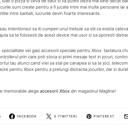
luati o pizza si ceva de baut si va puteti distra mai bine decat daca
curile sunt create pentru a fi jucate intre mai multe persoane iar 
tie intre barbati, lucrurile devin foarte interesante.
au intentionezi sa iti cumperi unul trebuie sa stii ca exista cateva
 ajuta sa te folosesti de acest device mai usor si sa sporesti distrac
specialitate vei gasi accesorii speciale pentru Xbox: tastatura c
ntrollerul prin care poti stoca si primi mesaje text in jocuri, contro
rtul tau atunci cand vrei sa stai pe canapea si sa te joci, teleco
cire pentru Xbox pentru a prelungi distractia jocurilor, dar si durat
te memorabile alege
accesorii Xbox
din magazinul Magline!
s
FACEBOOK
X (TWITTER)
PINTEREST