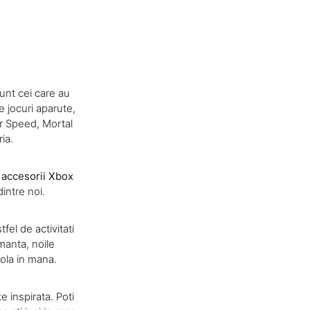
unt cei care au
e jocuri aparute,
or Speed, Mortal
ia.
i
accesorii Xbox
intre noi.
fel de activitati
rmanta, noile
sola in mana.
e inspirata. Poti