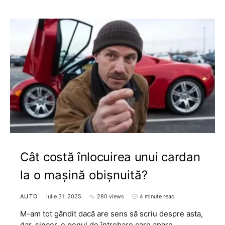
Cât costă înlocuirea unui cardan
la o mașină obișnuită?
AUTO
iulie 31, 2025
280 views
4 minute read
M-am tot gândit dacă are sens să scriu despre asta,
dar, sincer, e genul de întrebare care apare…