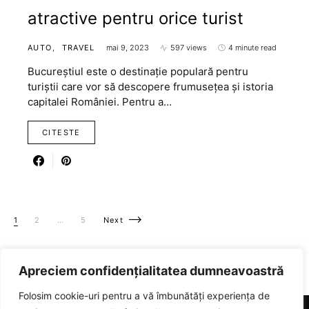
atractive pentru orice turist
AUTO
TRAVEL
mai 9, 2023
597 views
4 minute read
Bucureștiul este o destinație populară pentru
turiștii care vor să descopere frumusețea și istoria
capitalei României. Pentru a…
CITESTE
Paginație articole
1
2
…
5
Next
Apreciem confidențialitatea dumneavoastră
Folosim cookie-uri pentru a vă îmbunătăți experiența de