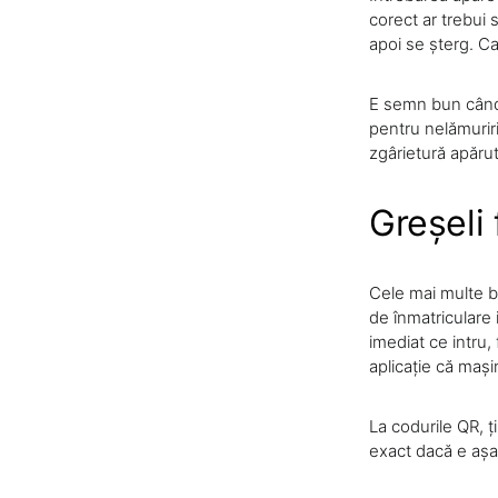
corect ar trebui 
apoi se șterg. C
E semn bun când o
pentru nelămuriri
zgârietură apărut
Greșeli 
Cele mai multe bl
de înmatriculare 
imediat ce intru, 
aplicație că mași
La codurile QR, ț
exact dacă e așa