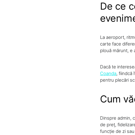
De ce co
evenime
La aeroport, ritm
carte face difere
plouă mărunt, e a
Dacă te interese
Coanda
, fiindcă
pentru plecări sc
Cum văd
Dinspre admin, ch
de preț, fideliza
funcție de zi sau