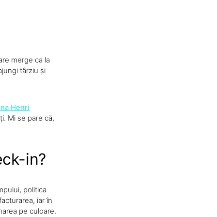
care merge ca la
jungi târziu și
ina Henri
ați. Mi se pare că,
eck-in?
pului, politica
acturarea, iar în
onarea pe culoare.