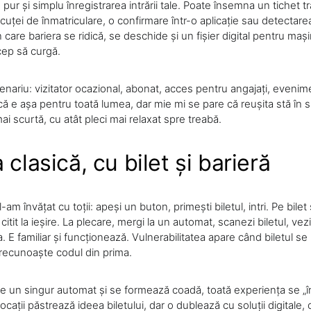
pur și simplu înregistrarea intrării tale. Poate însemna un tichet t
ăcuței de înmatriculare, o confirmare într-o aplicație sau detectarea 
în care bariera se ridică, se deschide și un fișier digital pentru mași
cep să curgă.
enariu: vizitator ocazional, abonat, acces pentru angajați, evenim
ă e așa pentru toată lumea, dar mie mi se pare că reușita stă în s
ai scurtă, cu atât pleci mai relaxat spre treabă.
 clasică, cu bilet și barieră
am învățat cu toții: apeși un buton, primești biletul, intri. Pe bilet
citit la ieșire. La plecare, mergi la un automat, scanezi biletul, vez
a. E familiar și funcționează. Vulnerabilitatea apare când biletul s
 recunoaște codul din prima.
e un singur automat și se formează coadă, toată experiența se „
cații păstrează ideea biletului, dar o dublează cu soluții digitale,