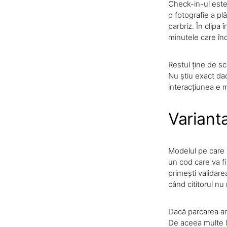
Check-in-ul este 
o fotografie a pl
parbriz. În clipa 
minutele care în
Restul ține de sc
Nu știu exact dac
interacțiunea e m
Varianta
Modelul pe care l-
un cod care va fi 
primești validare
când cititorul nu
Dacă parcarea ar
De aceea multe lo