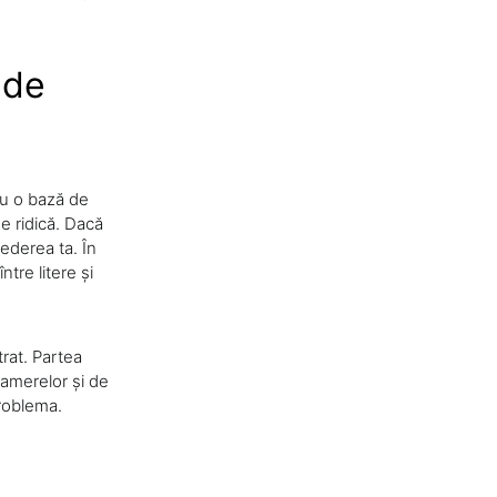
 de
cu o bază de
se ridică. Dacă
șederea ta. În
tre litere și
trat. Partea
camerelor și de
problema.