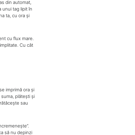
ras din automat,
unui tag lipit în
na ta, cu ora și
ent cu flux mare.
implitate. Cu cât
 se imprimă ora și
i suma, plătești și
e rătăcește sau
încremenește”.
 ca să nu depinzi