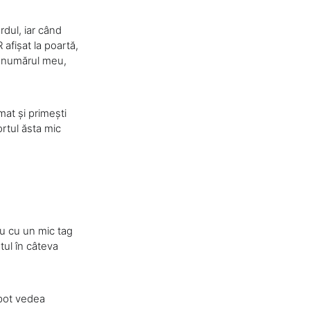
rdul, iar când
 afișat la poartă,
ăd numărul meu,
mat și primești
ortul ăsta mic
au cu un mic tag
otul în câteva
i pot vedea