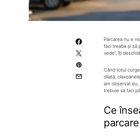
Parcarea nu e nic
faci treaba și să
vede”, îți deschi
Când totul curge 
dilată, claxoanel
am observat eu, d
trebuie să faci pâ
Ce înse
parcare