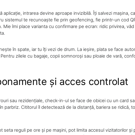
 aplicație, intrarea devine aproape invizibilă. Îți salvezi mașina, ca
ru sistemul te recunoaște fie prin geofencing, fie printr-un cod QR
h. Mie îmi place varianta cu confirmare pe ecran: ridic privirea, v
ta.
ște în spate, iar tu îți vezi de drum. La ieșire, plata se face auto
 Pentru zilele cu bagaje, copii somnoroși sau ploaie de vară, conf
bonamente și acces controlat
irouri sau rezidențiale, check-in-ul se face de obicei cu un card s
 în parbriz. Cititorul îl detectează de la distanță, bariera se ridică, t
t seta reguli pe ore și pe mașini, pot limita accesul vizitatorilor ș