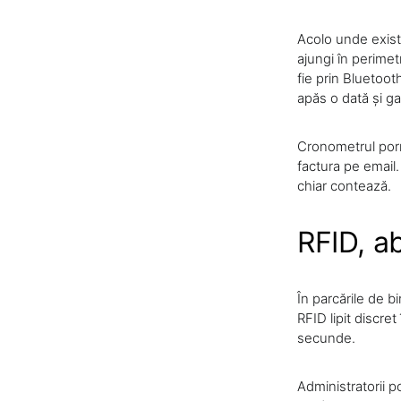
Acolo unde există
ajungi în perimet
fie prin Bluetoot
apăs o dată și ga
Cronometrul porne
factura pe email.
chiar contează.
RFID, a
În parcările de b
RFID lipit discret
secunde.
Administratorii po