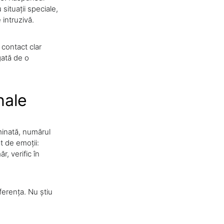
situații speciale,
intruzivă.
 contact clar
gată de o
nale
minată, numărul
t de emoții:
r, verific în
iferența. Nu știu