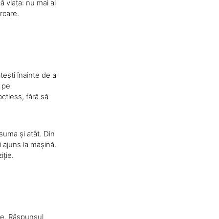
ă viața: nu mai ai
arcare.
tești înainte de a
e pe
ctless, fără să
 suma și atât. Din
i ajuns la mașină.
iție.
are. Răspunsul