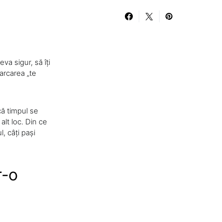
va sigur, să îți
parcarea „te
că timpul se
alt loc. Din ce
, câți pași
r-o