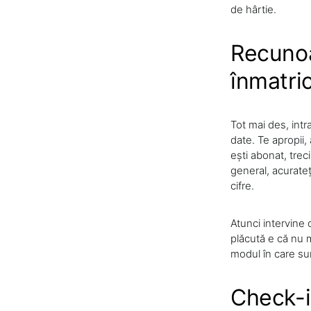
de hârtie.
Recunoa
înmatri
Tot mai des, intr
date. Te apropii,
ești abonat, trec
general, acurateț
cifre.
Atunci intervine o
plăcută e că nu m
modul în care sun
Check-in