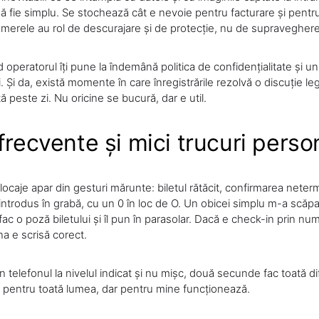
să fie simplu. Se stochează cât e nevoie pentru facturare și pentru 
amerele au rol de descurajare și de protecție, nu de supraveghere 
peratorul îți pune la îndemână politica de confidențialitate și un
. Și da, există momente în care înregistrările rezolvă o discuție le
ă peste zi. Nu oricine se bucură, dar e util.
frecvente și mici trucuri perso
ocaje apar din gesturi mărunte: biletul rătăcit, confirmarea neter
introdus în grabă, cu un 0 în loc de O. Un obicei simplu m-a scăpa
fac o poză biletului și îl pun în parasolar. Dacă e check-in prin numă
na e scrisă corect.
in telefonul la nivelul indicat și nu mișc, două secunde fac toată d
 pentru toată lumea, dar pentru mine funcționează.