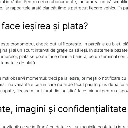
c al intrărilor. Pentru cei cu abonamente, facturarea lunară simplific
nice, iar rapoartele arată clar cât timp a petrecut fiecare vehicul în p
face ieșirea și plata?
ște cronometru, check-out-ul îl oprește. În parcările cu bilet, plă
șină și ai un scurt interval de grație ca să ieși. În sistemele bazat
erelor, plata se poate face chiar la barieră, pe un terminal conta
utomatele de plată.
 nu mai observi momentul: treci pe la ieșire, primești o notificare cu
ai lină variantă e cea în care nu ai de făcut pași în plus după ce a
cupate, fiecare minut furat din logistică face minuni pentru dispoz
te, imagini și confidențialitate
inevitabil: ce se întâmplă cu datele și cu imaginile captate la intr