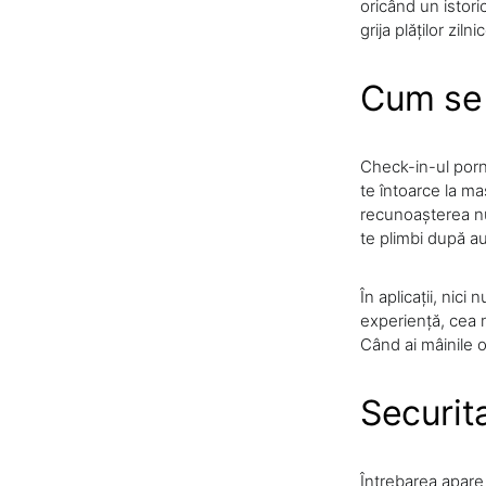
oricând un istori
grija plăților zil
Cum se 
Check-in-ul porne
te întoarce la ma
recunoașterea num
te plimbi după a
În aplicații, nici
experiență, cea m
Când ai mâinile o
Securita
Întrebarea apare 