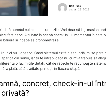
Dan Rusu
august 26, 2025
iodată punctul culminant al unei zile. Vrei doar să lași mașina unde
 pleci fără nervi. Aici intră în scenă check-in-ul, momentul în care 
de bariera și începe să cronometreze.
lin, nici nu-l observi. Când sistemul ezită o secundă, mi se pare 
e apar ca din senin, iar tu te întrebi dacă nu cumva trebuia să alegi 
iferența o fac micile detalii: cât de repede te recunoaște sistemul
nă la plată, câtă claritate primești în fiecare etapă.
amnă, concret, check-in-ul înt
 privată?