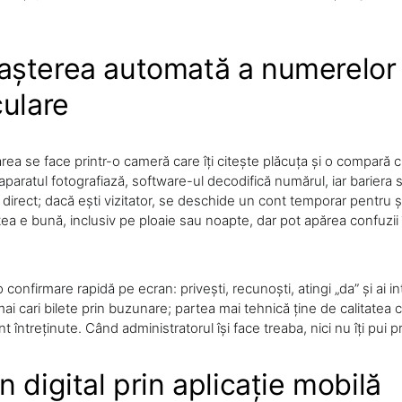
șterea automată a numerelor
culare
area se face printr-o cameră care îți citește plăcuța și o compară 
 aparatul fotografiază, software-ul decodifică numărul, iar bariera 
i direct; dacă ești vizitator, se deschide un cont temporar pentru 
ea e bună, inclusiv pe ploaie sau noapte, dar pot apărea confuzii în
 confirmare rapidă pe ecran: privești, recunoști, atingi „da” și ai in
ai cari bilete prin buzunare; partea mai tehnică ține de calitatea 
t întreținute. Când administratorul își face treaba, nici nu îți pui 
 digital prin aplicație mobilă