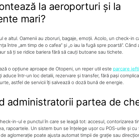
ntează la aeroporturi și la
nte mari?
ul e altul. Oamenii au zboruri, bagaje, emoții. Acolo, un check-in 
nța între „am timp de o cafea” și „o iau la fugă spre poartă”. Când a
ur să ți se ridice bariera fără să cauți butoane sau tichete.
ază o opțiune aproape de Otopeni, un reper util este
parcare ieft
 îți aduce într-un loc detalii, rezervare și transfer, fără pași complic
urte, astfel de servicii îți salvează o doză bună de energie.
 administratorii partea de ch
eck-in-ul e punctul în care se leagă tot: accesul, contorizarea tim
rea, rapoartele. Un sistem bun se înțelege ușor cu POS-urile și cu f
 de aglomerație poate ajusta automat timpii de grație sau direcți