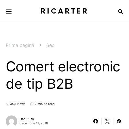
RICARTER
Prima pagină
Seo
Comert electronic
de tip B2B
453 views
2 minute read
Dan Rusu
decembrie 11, 2018