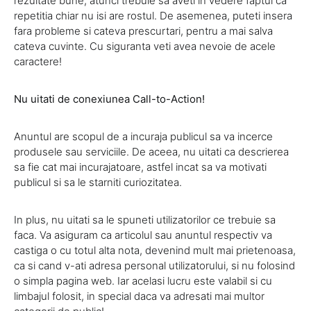
rezultate bune, atunci trebuie sa aveti in vedere faptul ca
repetitia chiar nu isi are rostul. De asemenea, puteti insera
fara probleme si cateva prescurtari, pentru a mai salva
cateva cuvinte. Cu siguranta veti avea nevoie de acele
caractere!
Nu uitati de conexiunea Call-to-Action!
Anuntul are scopul de a incuraja publicul sa va incerce
produsele sau serviciile. De aceea, nu uitati ca descrierea
sa fie cat mai incurajatoare, astfel incat sa va motivati
publicul si sa le starniti curiozitatea.
In plus, nu uitati sa le spuneti utilizatorilor ce trebuie sa
faca. Va asiguram ca articolul sau anuntul respectiv va
castiga o cu totul alta nota, devenind mult mai prietenoasa,
ca si cand v-ati adresa personal utilizatorului, si nu folosind
o simpla pagina web. Iar acelasi lucru este valabil si cu
limbajul folosit, in special daca va adresati mai multor