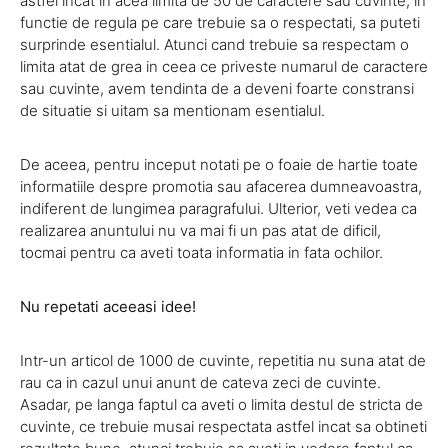
astfel incat in acea limita de 50 de caractere sau cuvinte, in
functie de regula pe care trebuie sa o respectati, sa puteti
surprinde esentialul. Atunci cand trebuie sa respectam o
limita atat de grea in ceea ce priveste numarul de caractere
sau cuvinte, avem tendinta de a deveni foarte constransi
de situatie si uitam sa mentionam esentialul.
De aceea, pentru inceput notati pe o foaie de hartie toate
informatiile despre promotia sau afacerea dumneavoastra,
indiferent de lungimea paragrafului. Ulterior, veti vedea ca
realizarea anuntului nu va mai fi un pas atat de dificil,
tocmai pentru ca aveti toata informatia in fata ochilor.
Nu repetati aceeasi idee!
Intr-un articol de 1000 de cuvinte, repetitia nu suna atat de
rau ca in cazul unui anunt de cateva zeci de cuvinte.
Asadar, pe langa faptul ca aveti o limita destul de stricta de
cuvinte, ce trebuie musai respectata astfel incat sa obtineti