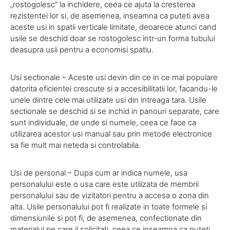
„rostogolesc” la inchidere, ceea ce ajuta la cresterea
rezistentei lor si, de asemenea, inseamna ca puteti avea
aceste usi in spatii verticale limitate, deoarece atunci cand
usile se deschid doar se rostogolesc intr-un forma tubului
deasupra usii pentru a economisi spatiu.
Usi sectionale – Aceste usi devin din ce in ce mai populare
datorita eficientei crescute si a accesibilitatii lor, facandu-le
unele dintre cele mai utilizate usi din intreaga tara. Usile
sectionale se deschid si se inchid in panouri separate, care
sunt individuale, de unde si numele, ceea ce face ca
utilizarea acestor usi manual sau prin metode electronice
sa fie mult mai neteda si controlabila.
Usi de personal – Dupa cum ar indica numele, usa
personalului este o usa care este utilizata de membrii
personalului sau de vizitatori pentru a accesa o zona din
alta. Usile personalului pot fi realizate in toate formele si
dimensiunile si pot fi, de asemenea, confectionate din
materialul pe care il solicitati, ceea ce inseamna ca puteti