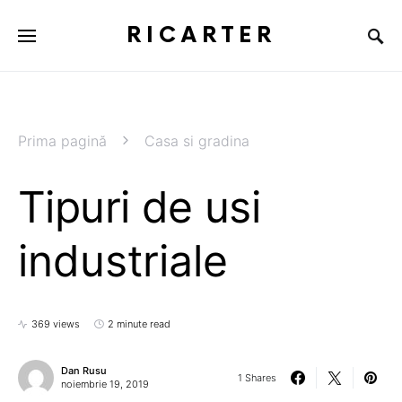
RICARTER
Prima pagină
Casa si gradina
Tipuri de usi
industriale
369 views
2 minute read
Dan Rusu
1 Shares
noiembrie 19, 2019