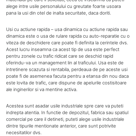
alege intre usile personalului cu greutate foarte usoara
pana la usi din otel de inalta securitate, daca doriti.
Usi cu actiune rapida – usa dinamica cu actiune rapida sau
dinamica este o usa de rulare rapida cu auto-reparatie cu o
viteza de deschidere care poate fi definita la cerintele dvs.
Acest lucru inseamna ca acest tip de usa este perfect
pentru zonele cu trafic ridicat care se deschid rapid
oferindu-va un management lin al traficului. Usa este de
intretinere scazuta si rentabila, perdeaua de pe aceste usi
poate fi de asemenea facuta pentru a etansa din nou daca
este lovita de trafic, care dispune de apelurile costisitoare
ale inginerilor si va mentine activa.
Acestea sunt asadar usile industriale spre care va puteti
indrepta atentia. In functie de depozitul, fabrica sau spatiul
comercial pe care il detineti, puteti alege usile industriale
dintre tipurile mentionate anterior, care sunt potrivite
necesitatilor dvs.