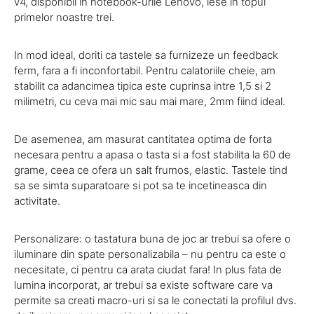
v4, disponibil in notebook-urile Lenovo, iese in topul
primelor noastre trei.
In mod ideal, doriti ca tastele sa furnizeze un feedback
ferm, fara a fi inconfortabil. Pentru calatoriile cheie, am
stabilit ca adancimea tipica este cuprinsa intre 1,5 si 2
milimetri, cu ceva mai mic sau mai mare, 2mm fiind ideal.
De asemenea, am masurat cantitatea optima de forta
necesara pentru a apasa o tasta si a fost stabilita la 60 de
grame, ceea ce ofera un salt frumos, elastic. Tastele tind
sa se simta suparatoare si pot sa te incetineasca din
activitate.
Personalizare: o tastatura buna de joc ar trebui sa ofere o
iluminare din spate personalizabila – nu pentru ca este o
necesitate, ci pentru ca arata ciudat fara! In plus fata de
lumina incorporat, ar trebui sa existe software care va
permite sa creati macro-uri si sa le conectati la profilul dvs.