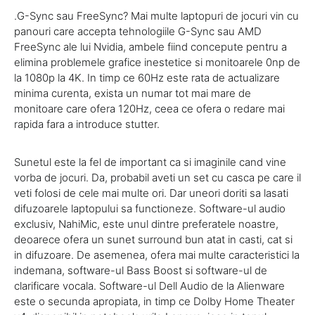
.G-Sync sau FreeSync? Mai multe laptopuri de jocuri vin cu
panouri care accepta tehnologiile G-Sync sau AMD
FreeSync ale lui Nvidia, ambele fiind concepute pentru a
elimina problemele grafice inestetice si monitoarele 0np de
la 1080p la 4K. In timp ce 60Hz este rata de actualizare
minima curenta, exista un numar tot mai mare de
monitoare care ofera 120Hz, ceea ce ofera o redare mai
rapida fara a introduce stutter.
Sunetul este la fel de important ca si imaginile cand vine
vorba de jocuri. Da, probabil aveti un set cu casca pe care il
veti folosi de cele mai multe ori. Dar uneori doriti sa lasati
difuzoarele laptopului sa functioneze. Software-ul audio
exclusiv, NahiMic, este unul dintre preferatele noastre,
deoarece ofera un sunet surround bun atat in ​​casti, cat si
in difuzoare. De asemenea, ofera mai multe caracteristici la
indemana, software-ul Bass Boost si software-ul de
clarificare vocala. Software-ul Dell Audio de la Alienware
este o secunda apropiata, in timp ce Dolby Home Theater