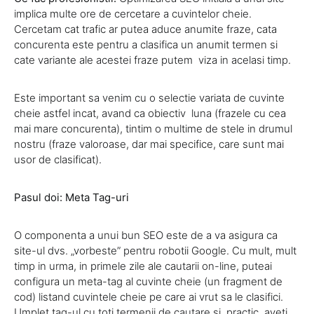
implica multe ore de cercetare a cuvintelor cheie.
Cercetam cat trafic ar putea aduce anumite fraze, cata
concurenta este pentru a clasifica un anumit termen si
cate variante ale acestei fraze putem viza in acelasi timp.
Este important sa venim cu o selectie variata de cuvinte
cheie astfel incat, avand ca obiectiv luna (frazele cu cea
mai mare concurenta), tintim o multime de stele in drumul
nostru (fraze valoroase, dar mai specifice, care sunt mai
usor de clasificat).
Pasul doi: Meta Tag-uri
O componenta a unui bun SEO este de a va asigura ca
site-ul dvs. „vorbeste” pentru robotii Google. Cu mult, mult
timp in urma, in primele zile ale cautarii on-line, puteai
configura un meta-tag al cuvinte cheie (un fragment de
cod) listand cuvintele cheie pe care ai vrut sa le clasifici.
Umplet tag-ul cu toti termenii de cautare si, practic, aveti