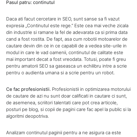
Pasul patru: continutul
Daca ati facut cercetare in SEO, sunt sanse sa fi vazut
expresia „Continutul este rege.” Este cea mai veche zicala
din industrie si ramane la fel de adevarata ca si prima data
cand a fost rostita. De fapt, asa cum robotii motoarelor de
cautare devin din ce in ce capabili de a vedea site-urile in
modul in care le vad oamenii, continutul de calitate este
mai important decat a fost vreodata. Totusi, poate fi greu
pentru amatorii SEO sa gaseasca un echilibru intre a scrie
pentru o audienta umana si a scrie pentru un robot.
Ce fac profesionistii.
Profesionistii in optimizarea motorului
de cautare de azi nu sunt doar calificati in cautare ci sunt,
de asemenea, scriitori talentati care pot crea articole,
posturi pe blog, si copii de pagini care fac apel la public si la
algoritmi deopotriva.
Analizam continutul paginii pentru a ne asigura ca este