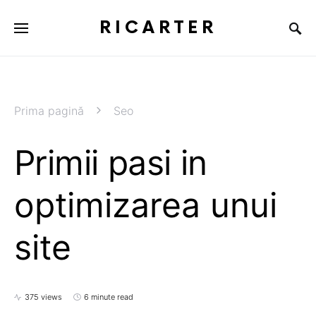
RICARTER
Prima pagină
Seo
Primii pasi in
optimizarea unui
site
375 views
6 minute read