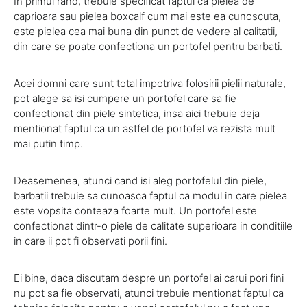
In primul rand, trebuie specificat faptul ca pielea de
caprioara sau pielea boxcalf cum mai este ea cunoscuta,
este pielea cea mai buna din punct de vedere al calitatii,
din care se poate confectiona un portofel pentru barbati.
Acei domni care sunt total impotriva folosirii pielii naturale,
pot alege sa isi cumpere un portofel care sa fie
confectionat din piele sintetica, insa aici trebuie deja
mentionat faptul ca un astfel de portofel va rezista mult
mai putin timp.
Deasemenea, atunci cand isi aleg portofelul din piele,
barbatii trebuie sa cunoasca faptul ca modul in care pielea
este vopsita conteaza foarte mult. Un portofel este
confectionat dintr-o piele de calitate superioara in conditiile
in care ii pot fi observati porii fini.
Ei bine, daca discutam despre un portofel ai carui pori fini
nu pot sa fie observati, atunci trebuie mentionat faptul ca