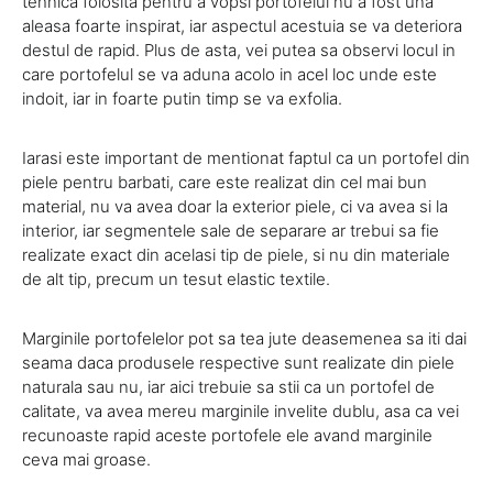
tehnica folosita pentru a vopsi portofelul nu a fost una
aleasa foarte inspirat, iar aspectul acestuia se va deteriora
destul de rapid. Plus de asta, vei putea sa observi locul in
care portofelul se va aduna acolo in acel loc unde este
indoit, iar in foarte putin timp se va exfolia.
Iarasi este important de mentionat faptul ca un portofel din
piele pentru barbati, care este realizat din cel mai bun
material, nu va avea doar la exterior piele, ci va avea si la
interior, iar segmentele sale de separare ar trebui sa fie
realizate exact din acelasi tip de piele, si nu din materiale
de alt tip, precum un tesut elastic textile.
Marginile portofelelor pot sa tea jute deasemenea sa iti dai
seama daca produsele respective sunt realizate din piele
naturala sau nu, iar aici trebuie sa stii ca un portofel de
calitate, va avea mereu marginile invelite dublu, asa ca vei
recunoaste rapid aceste portofele ele avand marginile
ceva mai groase.