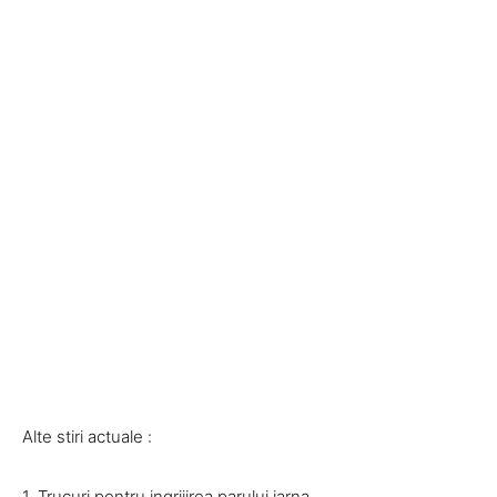
Alte stiri actuale :
1. Trucuri pentru ingrijirea parului iarna