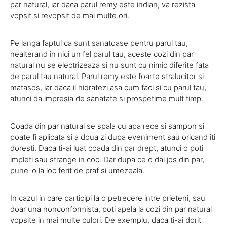
par natural, iar daca parul remy este indian, va rezista
vopsit si revopsit de mai multe ori.
Pe langa faptul ca sunt sanatoase pentru parul tau,
nealterand in nici un fel parul tau, aceste cozi din par
natural nu se electrizeaza si nu sunt cu nimic diferite fata
de parul tau natural. Parul remy este foarte stralucitor si
matasos, iar daca il hidratezi asa cum faci si cu parul tau,
atunci da impresia de sanatate si prospetime mult timp.
Coada din par natural se spala cu apa rece si sampon si
poate fi aplicata si a doua zi dupa eveniment sau oricand iti
doresti. Daca ti-ai luat coada din par drept, atunci o poti
impleti sau strange in coc. Dar dupa ce o dai jos din par,
pune-o la loc ferit de praf si umezeala.
In cazul in care participi la o petrecere intre prieteni, sau
doar una nonconformista, poti apela la cozi din par natural
vopsite in mai multe culori. De exemplu, daca ti-ai dorit