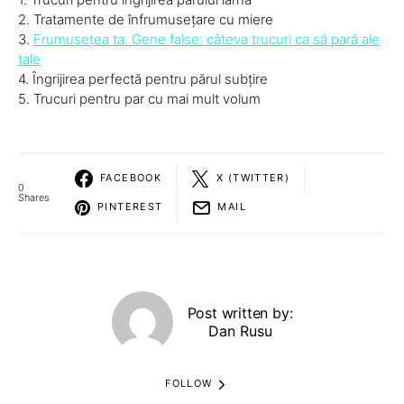
2. Tratamente de înfrumuseţare cu miere
3.
Frumuseţea ta. Gene false: câteva trucuri ca să pară ale
tale
4. Îngrijirea perfectă pentru părul subţire
5. Trucuri pentru par cu mai mult volum
FACEBOOK
X (TWITTER)
0
Shares
PINTEREST
MAIL
Post written by:
Dan Rusu
FOLLOW