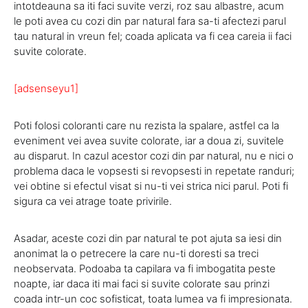
intotdeauna sa iti faci suvite verzi, roz sau albastre, acum
le poti avea cu cozi din par natural fara sa-ti afectezi parul
tau natural in vreun fel; coada aplicata va fi cea careia ii faci
suvite colorate.
[adsenseyu1]
Poti folosi coloranti care nu rezista la spalare, astfel ca la
eveniment vei avea suvite colorate, iar a doua zi, suvitele
au disparut. In cazul acestor cozi din par natural, nu e nici o
problema daca le vopsesti si revopsesti in repetate randuri;
vei obtine si efectul visat si nu-ti vei strica nici parul. Poti fi
sigura ca vei atrage toate privirile.
Asadar, aceste cozi din par natural te pot ajuta sa iesi din
anonimat la o petrecere la care nu-ti doresti sa treci
neobservata. Podoaba ta capilara va fi imbogatita peste
noapte, iar daca iti mai faci si suvite colorate sau prinzi
coada intr-un coc sofisticat, toata lumea va fi impresionata.