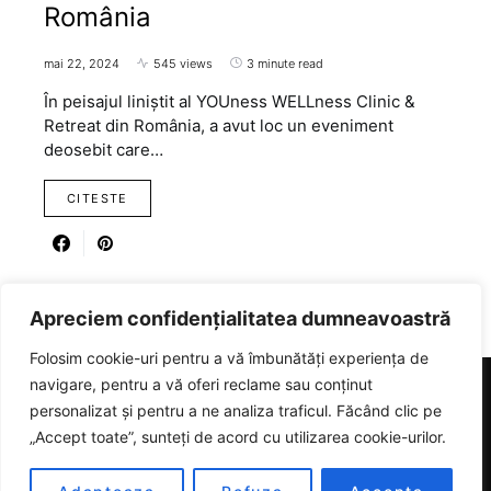
România
mai 22, 2024
545 views
3 minute read
În peisajul liniștit al YOUness WELLness Clinic &
Retreat din România, a avut loc un eveniment
deosebit care…
CITESTE
Apreciem confidențialitatea dumneavoastră
Folosim cookie-uri pentru a vă îmbunătăți experiența de
navigare, pentru a vă oferi reclame sau conținut
personalizat și pentru a ne analiza traficul. Făcând clic pe
RICARTER
„Accept toate”, sunteți de acord cu utilizarea cookie-urilor.
Designed & Developed by
SmartSeoPack.com