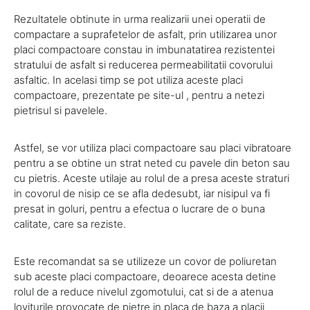
Rezultatele obtinute in urma realizarii unei operatii de
compactare a suprafetelor de asfalt, prin utilizarea unor
placi compactoare constau in imbunatatirea rezistentei
stratului de asfalt si reducerea permeabilitatii covorului
asfaltic. In acelasi timp se pot utiliza aceste placi
compactoare, prezentate pe site-ul , pentru a netezi
pietrisul si pavelele.
Astfel, se vor utiliza placi compactoare sau placi vibratoare
pentru a se obtine un strat neted cu pavele din beton sau
cu pietris. Aceste utilaje au rolul de a presa aceste straturi
in covorul de nisip ce se afla dedesubt, iar nisipul va fi
presat in goluri, pentru a efectua o lucrare de o buna
calitate, care sa reziste.
Este recomandat sa se utilizeze un covor de poliuretan
sub aceste placi compactoare, deoarece acesta detine
rolul de a reduce nivelul zgomotului, cat si de a atenua
loviturile provocate de pietre in placa de baza a placii