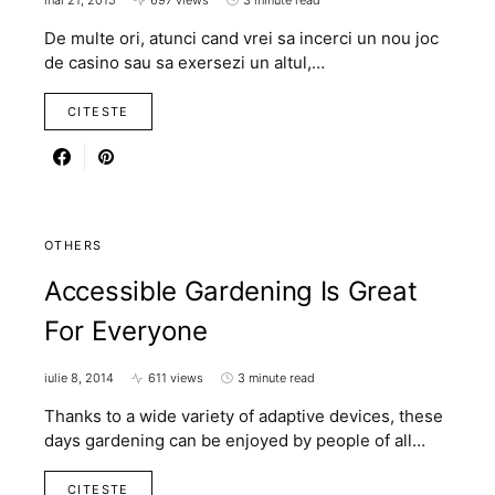
mai 21, 2015
697 views
3 minute read
De multe ori, atunci cand vrei sa incerci un nou joc
de casino sau sa exersezi un altul,…
CITESTE
OTHERS
Accessible Gardening Is Great
For Everyone
iulie 8, 2014
611 views
3 minute read
Thanks to a wide variety of adaptive devices, these
days gardening can be enjoyed by people of all…
CITESTE