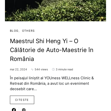
BLOG
OTHERS
Maestrul Shi Heng Yi – O
Călătorie de Auto-Maestrie în
România
mai 22, 2024
544 views
3 minute read
În peisajul liniștit al YOUness WELLness Clinic &
Retreat din România, a avut loc un eveniment
deosebit care…
CITESTE