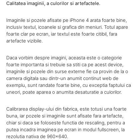
Calitatea imaginii, a culorilor si artefactele.
Imaginile si pozele afisate pe iPhone 4 arata foarte bine,
inclusiv textul, icoanele si grafica din meniuri. Totul apare
foarte clar pe ecran, iar textul este foarte citibil, fara
artefacte vizibile.
Daca vorbim despre imagini, aceasta este o categorie
foarte importanta si trebuie sa stiti ca pe acest device,
imaginile si pozele din surse externe fie ca provin de la o
camera digitala sau dintr-un anumit continut web de
exemplu, sunt randate foarte bine, cu exceptia faptului ca
uneori, poate aparea o anumita desaturatie a culorilor.
Calibrarea display-ului din fabrica, este totusi una foarte
buna, iar pozele si imaginile sunt afisate fara artefacte,
chiar si daca se foloseste functia de rescaling, pentru a
putea incadra imaginea pe ecran in modul fullscreen, la
rezolutia nativa de 960×640.