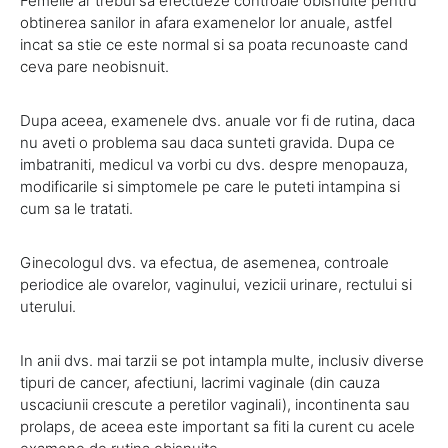
Femeile ar trebui sa efectueze controale obisnuite pentru
obtinerea sanilor in afara examenelor lor anuale, astfel
incat sa stie ce este normal si sa poata recunoaste cand
ceva pare neobisnuit.
Dupa aceea, examenele dvs. anuale vor fi de rutina, daca
nu aveti o problema sau daca sunteti gravida. Dupa ce
imbatraniti, medicul va vorbi cu dvs. despre menopauza,
modificarile si simptomele pe care le puteti intampina si
cum sa le tratati.
Ginecologul dvs. va efectua, de asemenea, controale
periodice ale ovarelor, vaginului, vezicii urinare, rectului si
uterului.
In anii dvs. mai tarzii se pot intampla multe, inclusiv diverse
tipuri de cancer, afectiuni, lacrimi vaginale (din cauza
uscaciunii crescute a peretilor vaginali), incontinenta sau
prolaps, de aceea este important sa fiti la curent cu acele