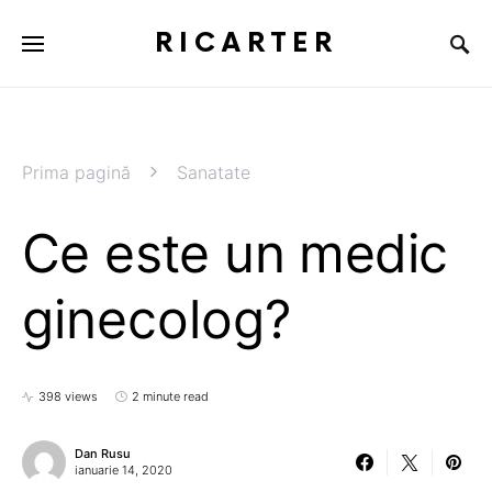
RICARTER
Prima pagină
Sanatate
Ce este un medic
ginecolog?
398 views
2 minute read
Dan Rusu
ianuarie 14, 2020