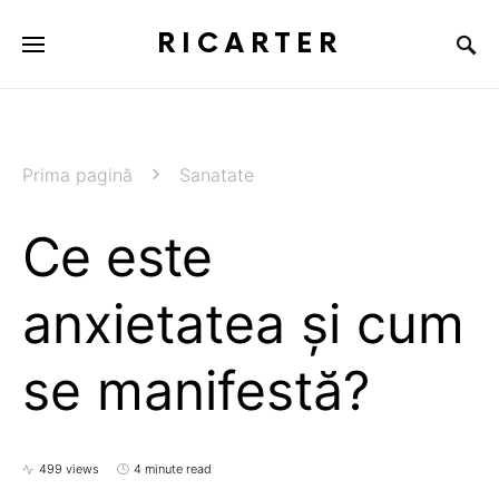
RICARTER
Prima pagină
Sanatate
Ce este
anxietatea și cum
se manifestă?
499 views
4 minute read