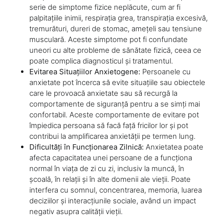
serie de simptome fizice neplăcute, cum ar fi
palpitațiile inimii, respirația grea, transpirația excesivă,
tremurături, dureri de stomac, amețeli sau tensiune
musculară. Aceste simptome pot fi confundate
uneori cu alte probleme de sănătate fizică, ceea ce
poate complica diagnosticul și tratamentul.
Evitarea Situațiilor Anxietogene:
Persoanele cu
anxietate pot încerca să evite situațiile sau obiectele
care le provoacă anxietate sau să recurgă la
comportamente de siguranță pentru a se simți mai
confortabil. Aceste comportamente de evitare pot
împiedica persoana să facă față fricilor lor și pot
contribui la amplificarea anxietății pe termen lung.
Dificultăți în Funcționarea Zilnică:
Anxietatea poate
afecta capacitatea unei persoane de a funcționa
normal în viața de zi cu zi, inclusiv la muncă, în
școală, în relații și în alte domenii ale vieții. Poate
interfera cu somnul, concentrarea, memoria, luarea
deciziilor și interacțiunile sociale, având un impact
negativ asupra calității vieții.