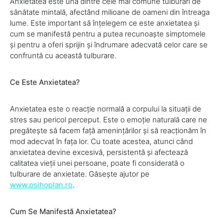
Anxietatea este una dintre cele mai comune tulburări de
sănătate mintală, afectând milioane de oameni din întreaga
lume. Este important să înțelegem ce este anxietatea și
cum se manifestă pentru a putea recunoaște simptomele
și pentru a oferi sprijin și îndrumare adecvată celor care se
confruntă cu această tulburare.
Ce Este Anxietatea?
Anxietatea este o reacție normală a corpului la situații de
stres sau pericol perceput. Este o emoție naturală care ne
pregătește să facem față amenințărilor și să reacționăm în
mod adecvat în fața lor. Cu toate acestea, atunci când
anxietatea devine excesivă, persistentă și afectează
calitatea vieții unei persoane, poate fi considerată o
tulburare de anxietate. Găsește ajutor pe
www.psihoplan.ro
.
Cum Se Manifestă Anxietatea?