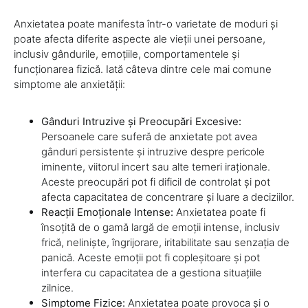
Anxietatea poate manifesta într-o varietate de moduri și
poate afecta diferite aspecte ale vieții unei persoane,
inclusiv gândurile, emoțiile, comportamentele și
funcționarea fizică. Iată câteva dintre cele mai comune
simptome ale anxietății:
Gânduri Intruzive și Preocupări Excesive:
Persoanele care suferă de anxietate pot avea
gânduri persistente și intruzive despre pericole
iminente, viitorul incert sau alte temeri iraționale.
Aceste preocupări pot fi dificil de controlat și pot
afecta capacitatea de concentrare și luare a deciziilor.
Reacții Emoționale Intense:
Anxietatea poate fi
însoțită de o gamă largă de emoții intense, inclusiv
frică, neliniște, îngrijorare, iritabilitate sau senzația de
panică. Aceste emoții pot fi copleșitoare și pot
interfera cu capacitatea de a gestiona situațiile
zilnice.
Simptome Fizice:
Anxietatea poate provoca și o