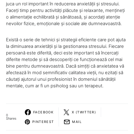
juca un rol important în reducerea anxietății și stresului.
Faceți timp pentru activități plăcute și relaxante, mențineți
o alimentație echilibrată și sănătoasă, și acordați atenție
nevoilor fizice, emoționale și sociale ale dumneavoastră.
Există o serie de tehnici și strategii eficiente care pot ajuta
la diminuarea anxietății și la gestionarea stresului. Fiecare
persoană este diferită, deci este important să încercați
diferite metode și să descoperiți ce funcționează cel mai
bine pentru dumneavoastră. Dacă simțiți că anxietatea vă
afectează în mod semnificativ calitatea vieții, nu ezitați să
căutați ajutorul unui profesionist în domeniul sănătății
mentale, cum ar fi un psiholog sau un terapeut.
FACEBOOK
X (TWITTER)
0
Shares
PINTEREST
MAIL