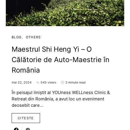
BLOG
OTHERS
Maestrul Shi Heng Yi – O
Călătorie de Auto-Maestrie în
România
mai 22, 2024
545 views
3 minute read
În peisajul liniștit al YOUness WELLness Clinic &
Retreat din România, a avut loc un eveniment
deosebit care…
CITESTE