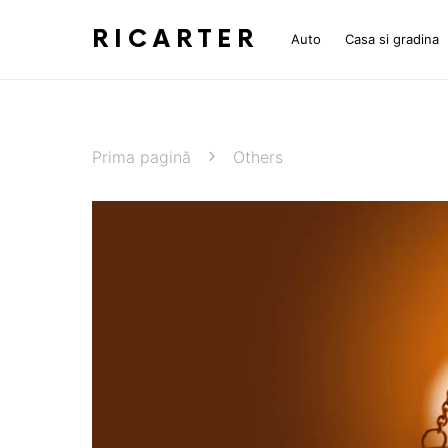
RICARTER
Auto
Casa si gradina
Prima pagină
Others