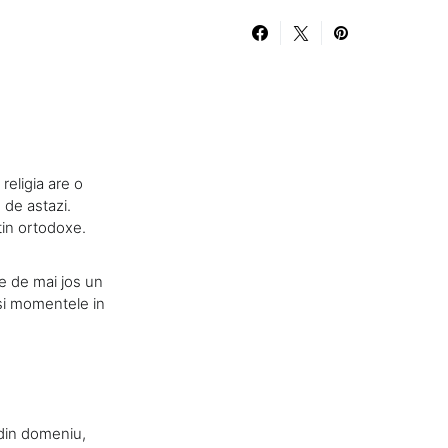
 religia are o
e de astazi.
stin ortodoxe.
le de mai jos un
 si momentele in
i din domeniu,