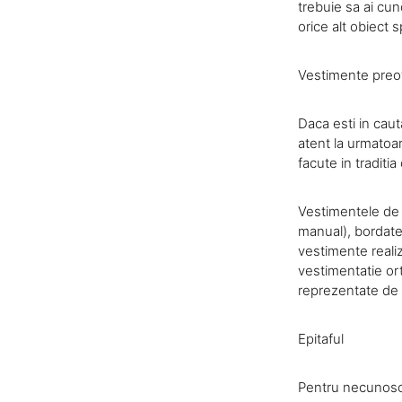
trebuie sa ai cun
orice alt obiect s
Vestimente preot
Daca esti in caut
atent la urmatoar
facute in traditia
Vestimentele de a
manual), bordate
vestimente reali
vestimentatie or
reprezentate de 
Epitaful
Pentru necunosca