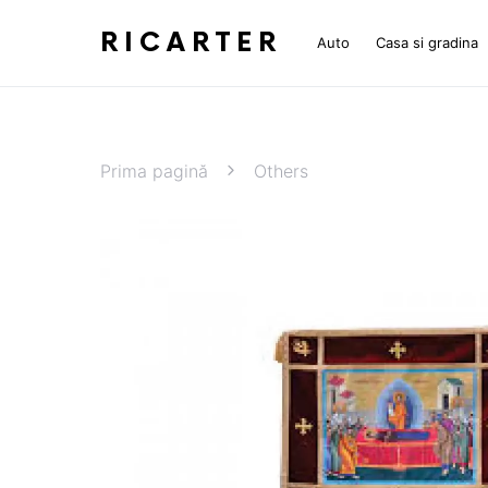
RICARTER
Auto
Casa si gradina
Prima pagină
Others