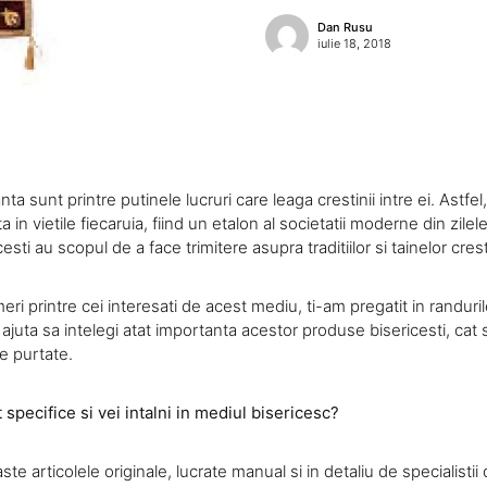
Dan Rusu
iulie 18, 2018
ta sunt printre putinele lucruri care leaga crestinii intre ei. Astfel,
 in vietile fiecaruia, fiind un etalon al societatii moderne din zilel
esti au scopul de a face trimitere asupra traditiilor si tainelor cre
eri printre cei interesati de acest mediu, ti-am pregatit in randuri
a ajuta sa intelegi atat importanta acestor produse bisericesti, cat
ie purtate.
specifice si vei intalni in mediul bisericesc?
te articolele originale, lucrate manual si in detaliu de specialisti