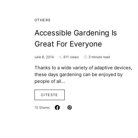
OTHERS
Accessible Gardening Is
Great For Everyone
iulie 8, 2014
611 views
3 minute read
Thanks to a wide variety of adaptive devices,
these days gardening can be enjoyed by
people of all…
CITESTE
10 Shares