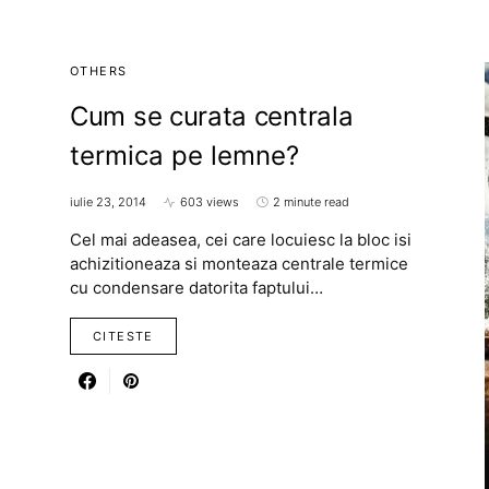
OTHERS
Cum se curata centrala
termica pe lemne?
iulie 23, 2014
603 views
2 minute read
Cel mai adeasea, cei care locuiesc la bloc isi
achizitioneaza si monteaza centrale termice
cu condensare datorita faptului…
CITESTE