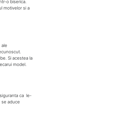
tr-o biserica.
l motivelor si a
 ale
 recunoscut.
lbe. Si acestea la
fiecarui model.
 siguranta ca le-
nd se aduce