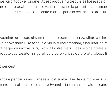
isericii ortodoxe romane. Acest produs nu trebuie sa lipseasca din
are este brodat epitaful pot varia in functie de preturi si de numaru
cesti ce necesita sa fie brodate manual pana in cel mai mic detaliu.
vesmintelor preotului sunt necesare pentru a realiza sfintele taine
ale spovedaniei. Deseori, ele vin in culori standard, fiind usor de
t negre cu motive aurii, cat si albastre, verzi, rosii si bineinteles a
 brodate sau tesute. Singurul lucru care variaza este pretul alocat 
isericesti
tiale pentru a invalui mesele, cat si alte obiecte de mobilier. Cu
 in momentul in care se citeste Evanghelia sau chiar si atunci ca