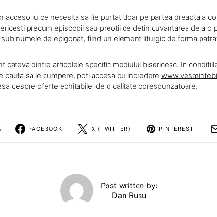
n accesoriu ce necesita sa fie purtat doar pe partea dreapta a co
sericesti precum episcopii sau preotii ce detin cuvantarea de a o 
 sub numele de epigonat, fiind un element liturgic de forma patra
t cateva dintre articolele specific mediului bisericesc. In conditiile 
ce cauta sa le cumpere, poti accesa cu incredere
www.vesm
i
ntebi
esa despre oferte echitabile, de o calitate corespunzatoare.
s
FACEBOOK
X (TWITTER)
PINTEREST
Post written by:
Dan Rusu