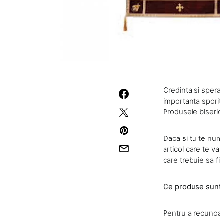
Credinta si speran
importanta sporita
Produsele biseric
Daca si tu te num
articol care te v
care trebuie sa f
Ce produse sunt 
Pentru a recunoas