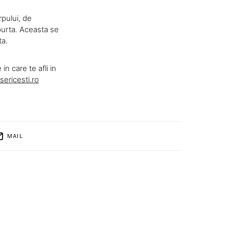
rpului, de
purta. Aceasta se
ta.
in care te afli in
sericesti.ro
MAIL