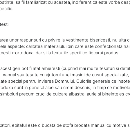
ostinte, sa fii familiarizat cu acestea, indiferent ca este vorba de
pecific.
esti
area unor raspunsuri cu privire la vestimente bisericesti, nu uita ca
ele aspecte: calitatea materialului din care este confectionata hain
 crestin-ortodoxa, dar si la texturile specifice fiecarui produs.
cest gen pot fi atat arhieresti (cuprind mai multe tesaturi si detal
 manual sau tesute cu ajutorul unei masini de cusut specializate, 
zate special pentru Invierea Domnului. Culorile generale ce insot
todoxa sunt in general albe sau crem deschis, in timp ce motivel
simboluri precum cruci de culoare albastra, aurie si bineinteles c
tori, epitaful este o bucata de stofa brodata manual cu motive si