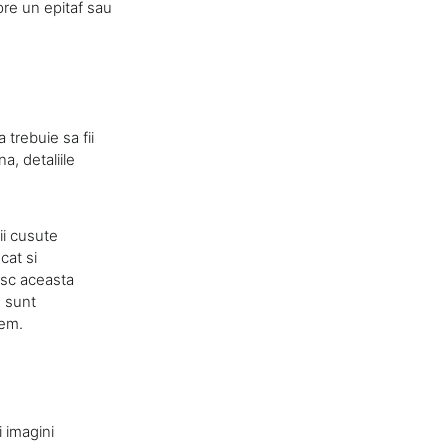
spre un epitaf sau
 trebuie sa fii
a, detaliile
ii cusute
cat si
esc aceasta
e sunt
rem.
 imagini