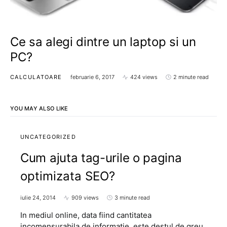
Ce sa alegi dintre un laptop si un
PC?
CALCULATOARE
februarie 6, 2017
424 views
2 minute read
YOU MAY ALSO LIKE
UNCATEGORIZED
Cum ajuta tag-urile o pagina
optimizata SEO?
iulie 24, 2014
909 views
3 minute read
In mediul online, data fiind cantitatea
incomensurabila de informatie, este destul de greu