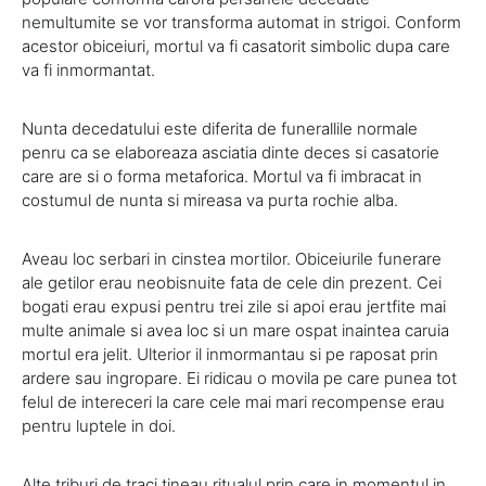
nemultumite se vor transforma automat in strigoi. Conform
acestor obiceiuri, mortul va fi casatorit simbolic dupa care
va fi inmormantat.
Nunta decedatului este diferita de funerallile normale
penru ca se elaboreaza asciatia dinte deces si casatorie
care are si o forma metaforica. Mortul va fi imbracat in
costumul de nunta si mireasa va purta rochie alba.
Aveau loc serbari in cinstea mortilor. Obiceiurile funerare
ale getilor erau neobisnuite fata de cele din prezent. Cei
bogati erau expusi pentru trei zile si apoi erau jertfite mai
multe animale si avea loc si un mare ospat inaintea caruia
mortul era jelit. Ulterior il inmormantau si pe raposat prin
ardere sau ingropare. Ei ridicau o movila pe care punea tot
felul de intereceri la care cele mai mari recompense erau
pentru luptele in doi.
Alte triburi de traci tineau ritualul prin care in momentul in