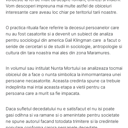
Vom descoperi impreuna mai multe astfel de obiceiuri
interesante care aveau loc chiar pe teritoriul tarii noastre.
O practica rituala face referire la decesul persoanelor care
nu au fost casatorite si a devenit un subiect de analiza
pentru sociologul din america Gail Klingman care a facut o
seride de cercetari si de studii in sociologie, antropologie si
cultura din tara noastra mai ales din zona Maramures.
In volumul sau intitulat Nunta Mortului se analizeaza tocmai
obiceiul de a face o nunta simbolica la inmormantarea unei
persoane necasatorite. Aceasta credinta spune ca trebuie
indeplinita mai intai aceasta etapa a vietii pentru ca
persoana care a murit sa fie impacata.
Daca sufletul decedatului nu e satisfacut el nu isi poate
gasi odihna si va ramane si o amenintate pentru societate
ne spune autorul facand totodata trimitere si la credintele
populare conforma carora persanele decedate