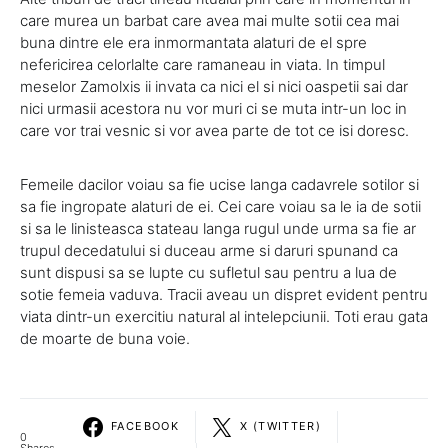
care murea un barbat care avea mai multe sotii cea mai
buna dintre ele era inmormantata alaturi de el spre
nefericirea celorlalte care ramaneau in viata. In timpul
meselor Zamolxis ii invata ca nici el si nici oaspetii sai dar
nici urmasii acestora nu vor muri ci se muta intr-un loc in
care vor trai vesnic si vor avea parte de tot ce isi doresc.
Femeile dacilor voiau sa fie ucise langa cadavrele sotilor si
sa fie ingropate alaturi de ei. Cei care voiau sa le ia de sotii
si sa le linisteasca stateau langa rugul unde urma sa fie ar
trupul decedatului si duceau arme si daruri spunand ca
sunt dispusi sa se lupte cu sufletul sau pentru a lua de
sotie femeia vaduva. Tracii aveau un dispret evident pentru
viata dintr-un exercitiu natural al intelepciunii. Toti erau gata
de moarte de buna voie.
FACEBOOK
X (TWITTER)
0
Shares