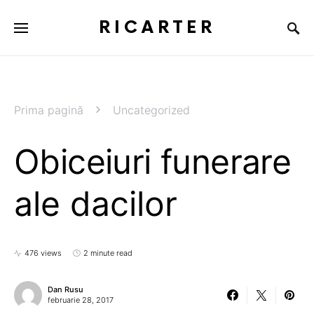
RICARTER
Prima pagină
Uncategorized
Obiceiuri funerare
ale dacilor
476 views
2 minute read
Dan Rusu
februarie 28, 2017