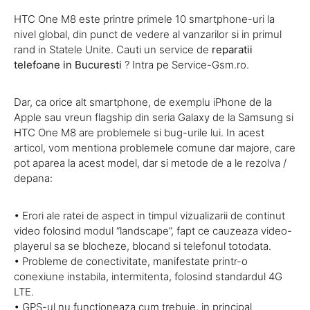
HTC One M8 este printre primele 10 smartphone-uri la
nivel global, din punct de vedere al vanzarilor si in primul
rand in Statele Unite. Cauti un service de
reparatii
telefoane in Bucuresti
? Intra pe Service-Gsm.ro.
Dar, ca orice alt smartphone, de exemplu iPhone de la
Apple sau vreun flagship din seria Galaxy de la Samsung si
HTC One M8 are problemele si bug-urile lui. In acest
articol, vom mentiona problemele comune dar majore, care
pot aparea la acest model, dar si metode de a le rezolva /
depana:
• Erori ale ratei de aspect in timpul vizualizarii de continut
video folosind modul “landscape”, fapt ce cauzeaza video-
playerul sa se blocheze, blocand si telefonul totodata.
• Probleme de conectivitate, manifestate printr-o
conexiune instabila, intermitenta, folosind standardul 4G
LTE.
• GPS-ul nu functioneaza cum trebuie, in principal