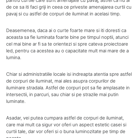
pantru curtile care sunt amenajate cu pavaj, astfel ca nu ai
de ce sa iti faci griji in ceea ce priveste amenajarea curtii cu
pavaj si cu astfel de corpuri de iluminat in acelasi timp.
Deasemenea, daca ai o curte foarte mare si iti doresti ca
aceasta sa fie luminata foarte bine pe timpul noptii, atunci
cel mai bine ar fi sa te orientezi si spre cateva proiectoare
led, pentru ca acestea au o capacitate mult mai mare de a
lumina.
Chiar si administratiile locale isi indreapta atentia spre astfel
de corpuri de iluminat, mai ales asupra corpurilor de
iluminare stradala. Astfel de corpuri pot sa fie amplasate in
intersectii, in parcuri, sau chiar si pe strazile mai putin
luminate.
Asadar, vei putea cumpara astfel de corpuri de iluminat,
care mai mult ca sigur vor oferi un aspect estetic casei si
curtii tale, dar vor oferi si o buna luminozitate pe timp de