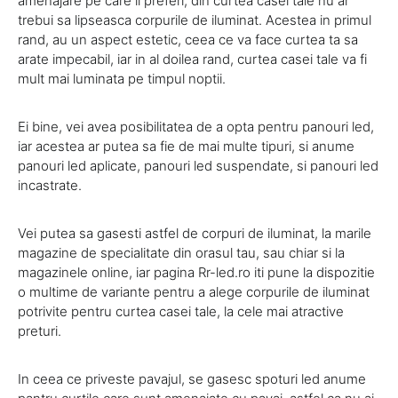
amenajare pe care il preferi, din curtea casei tale nu ar
trebui sa lipseasca corpurile de iluminat. Acestea in primul
rand, au un aspect estetic, ceea ce va face curtea ta sa
arate impecabil, iar in al doilea rand, curtea casei tale va fi
mult mai luminata pe timpul noptii.
Ei bine, vei avea posibilitatea de a opta pentru panouri led,
iar acestea ar putea sa fie de mai multe tipuri, si anume
panouri led aplicate, panouri led suspendate, si panouri led
incastrate.
Vei putea sa gasesti astfel de corpuri de iluminat, la marile
magazine de specialitate din orasul tau, sau chiar si la
magazinele online, iar pagina Rr-led.ro iti pune la dispozitie
o multime de variante pentru a alege corpurile de iluminat
potrivite pentru curtea casei tale, la cele mai atractive
preturi.
In ceea ce priveste pavajul, se gasesc spoturi led anume