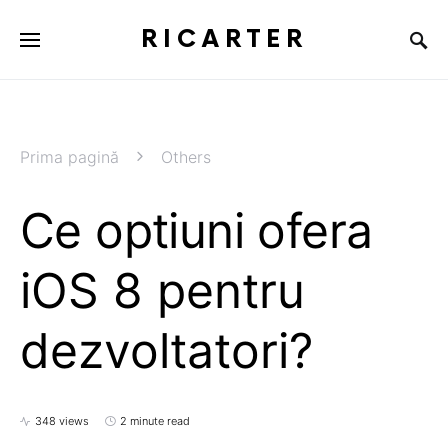
RICARTER
Prima pagină
Others
Ce optiuni ofera
iOS 8 pentru
dezvoltatori?
348 views
2 minute read