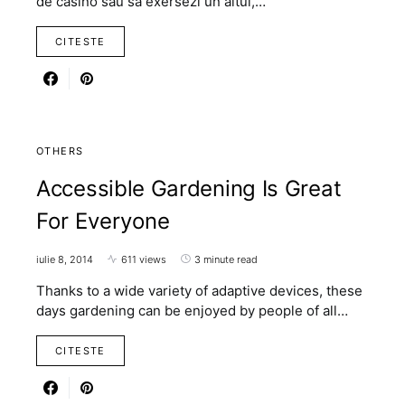
de casino sau sa exersezi un altul,…
CITESTE
OTHERS
Accessible Gardening Is Great
For Everyone
iulie 8, 2014
611 views
3 minute read
Thanks to a wide variety of adaptive devices, these
days gardening can be enjoyed by people of all…
CITESTE