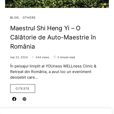
BLOG
OTHERS
Maestrul Shi Heng Yi – O
Călătorie de Auto-Maestrie în
România
mai 22, 2024
544 views
3 minute read
În peisajul liniștit al YOUness WELLness Clinic &
Retreat din România, a avut loc un eveniment
deosebit care…
CITESTE