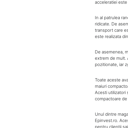
acceleratiei este
In al patrulea ra
ridicate. De asem
transport care es
este realizata di
De asemenea, mai
extrem de mult. 
pozitionate, iar 
Toate aceste ava
maiuri compactoar
Acesti utilizatori
compactoare de 
Unul dintre magaz
Epinvest.ro. Ace
pentru clientii s