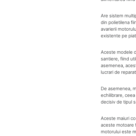
Are sistem multip
din polietilena 
avarierii motorul
existente pe piat
Aceste modele de
santiere, fiind u
asemenea, aceste
lucrari de reparat
De asemenea, maiu
echilibrare, cee
decisiv de tipul s
Aceste maiuri co
aceste motoare fi
motorului este me