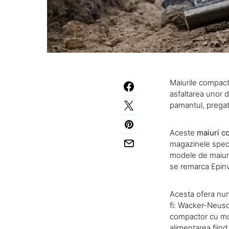
Maiurile compacto
asfaltarea unor 
pamantul, pregat
Aceste
maiuri c
magazinele specia
modele de maiuri
se remarca Epinv
Acesta ofera nu
fi: Wacker-Neuso
compactor cu mot
alimentarea fiin