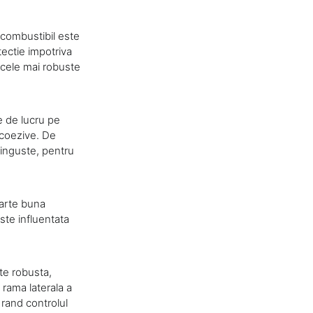
u combustibil este
ectie impotriva
e cele mai robuste
e de lucru pe
i coezive. De
 inguste, pentru
oarte buna
ste influentata
te robusta,
 rama laterala a
 rand controlul