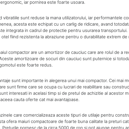
 ergonomic, iar pornirea este foarte usoara.
nd vibratiile sunt reduse la mana utilizatorului, iar performantele c
enea, acesta este echipat cu un carlig de ridicare, avand totodata
te integrata in cadrul de protectie pentru usurarea transportului. 
n otel fiind rezistenta la abraziune pentru o durabilitate extrem de r
ul compactor are un amortizor de cauciuc care are rolul de a red
Aceste amortizoare de socuri din cauciuc sunt puternice si totod
zgomotul este foarte redus.
ntaje sunt importante in alegerea unui mai compactor. Cei mai mult
e sunt firme care se ocupa cu lucrari de reabilitare sau construct
 sunt interesati in acelasi timp si de pretul de achizitie al acestor m
aceea cauta oferte cat mai avantajoase.
inele care comercializeaza aceste tipuri de utilaje pentru constru
sta ofera maiuri compactoare de foarte buna calitate la preturi ca
ai. Preturile pornesc de la circa 5000 de ron si pot ajunge pentru