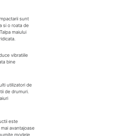
ompactarii sunt
 si o roata de
Talpa maiului
idicata.
uce vibratiile
ata bine
i utilizatori de
ii de drumuri.
aiuri
ctii este
t mai avantajoase
 anumite modele