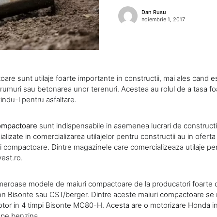
Dan Rusu
noiembrie 1, 2017
are sunt utilaje foarte importante in constructii, mai ales cand 
drumuri sau betonarea unor terenuri. Acestea au rolul de a tasa fo
indu-l pentru asfaltare.
ompactoare
sunt indispensabile in asemenea lucrari de construct
lizate in comercializarea utilajelor pentru constructii au in ofer
 compactoare. Dintre magazinele care comercializeaza utilaje pen
est.ro.
meroase modele de maiuri compactoare de la producatori foarte 
n Bisonte sau CST/berger. Dintre aceste maiuri compactoare se 
or in 4 timpi Bisonte MC80-H. Acesta are o motorizare Honda in 
d pe benzina.