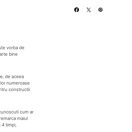
este vorba de
arte bine
ie, de aceea
ta lor numeroase
tru constructii
cunoscuti cum ar
remarca maiul
4 timpi,