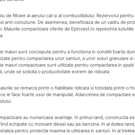
lu de filtrare al aerului cat si al combustibilului. Rezervorul pentr
fiind anti-coroziune. De asemenea, beneficiaza de un cadru de prot
ui. Maiurile compactoare oferite de Epinvest.ro reprezinta solutiil
a.
 maiuri sunt concepute pentru a functiona in conditii foarte dur
tilizate pentru compactarea unor santuri, a unor soluri granulare s
 maiuri compactoare sunt utilizate pentru compactarea in spatii
ii, unde se solicita o productivitate extrem de ridicata.
rile se remarca printr-o fiabilitate ridicata si totodata printr-o f
a ce le face foarte usor de manipulat. Adancimea de compactare e
olului.
mpactoare au numeroase avantaje. In primul rand, constructia es
ind echipate cu motoare diesel sau pe benzina. In al doilea rand,
talica pentru protectia maxima la utilizarea in santuri. In al treilea