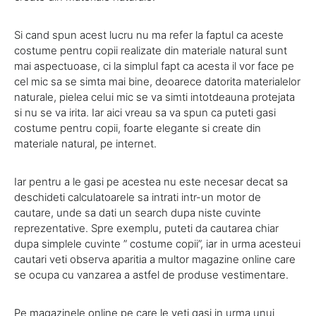
Si cand spun acest lucru nu ma refer la faptul ca aceste
costume pentru copii realizate din materiale natural sunt
mai aspectuoase, ci la simplul fapt ca acesta il vor face pe
cel mic sa se simta mai bine, deoarece datorita materialelor
naturale, pielea celui mic se va simti intotdeauna protejata
si nu se va irita. Iar aici vreau sa va spun ca puteti gasi
costume pentru copii, foarte elegante si create din
materiale natural, pe internet.
Iar pentru a le gasi pe acestea nu este necesar decat sa
deschideti calculatoarele sa intrati intr-un motor de
cautare, unde sa dati un search dupa niste cuvinte
reprezentative. Spre exemplu, puteti da cautarea chiar
dupa simplele cuvinte ” costume copii”, iar in urma acesteui
cautari veti observa aparitia a multor magazine online care
se ocupa cu vanzarea a astfel de produse vestimentare.
Pe magazinele online pe care le veti gasi in urma unui