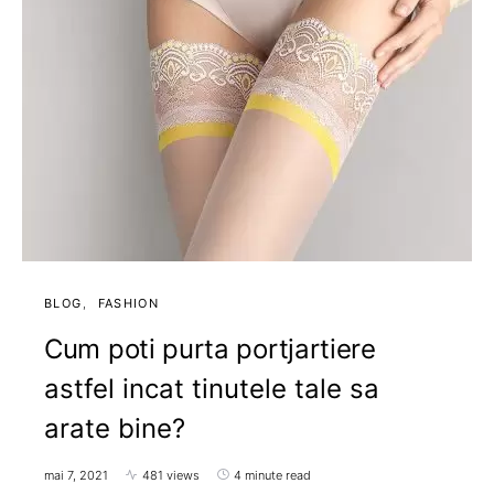
BLOG
FASHION
Cum poti purta portjartiere
astfel incat tinutele tale sa
arate bine?
mai 7, 2021
481 views
4 minute read