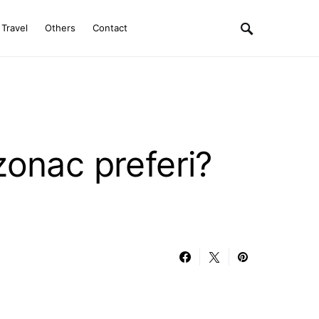
Travel
Others
Contact
zonac preferi?