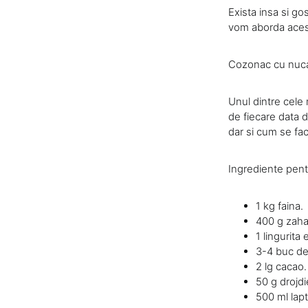
Exista insa si go
vom aborda aces
Cozonac cu nuca 
Unul dintre cele 
de fiecare data d
dar si cum se fac
Ingrediente pent
1 kg faina.
400 g zaha
1 lingurita
3-4 buc de
2 lg cacao.
50 g drojdi
500 ml lapt