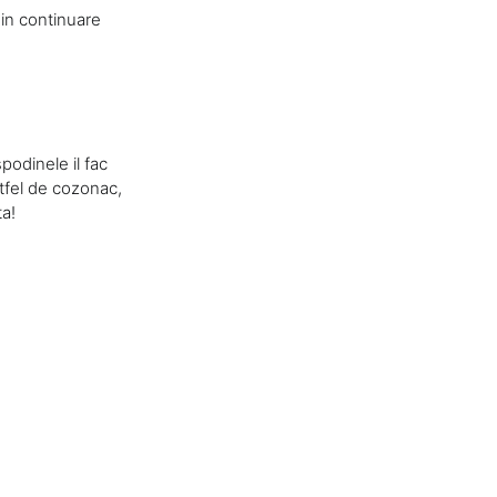
 in continuare
podinele il fac
stfel de cozonac,
ta!