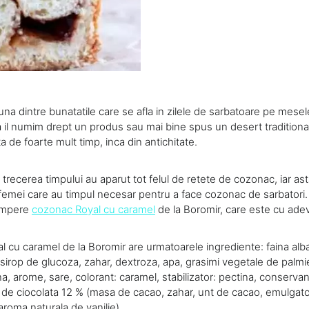
a dintre bunatatile care se afla in zilele de sarbatoare pe mesele
 il numim drept un produs sau mai bine spus un desert tradition
a de foarte mult timp, inca din antichitate.
 trecerea timpului au aparut tot felul de retete de cozonac, iar ast
 femei care au timpul necesar pentru a face cozonac de sarbatori
umpere
cozonac Royal cu caramel
de la Boromir, care este cu adev
 cu caramel de la Boromir are urmatoarele ingrediente: faina alb
irop de glucoza, zahar, dextroza, apa, grasimi vegetale de palmie
a, arome, sare, colorant: caramel, stabilizator: pectina, conserva
 de ciocolata 12 % (masa de cacao, zahar, unt de cacao, emulgator:
 aroma naturala de vanilie).