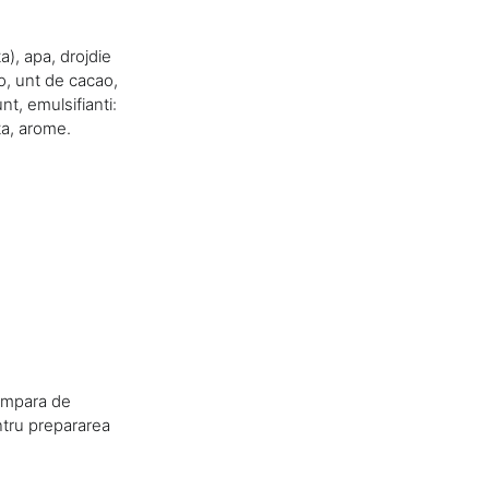
a), apa, drojdie
ao, unt de cacao,
nt, emulsifianti:
ata, arome.
cumpara de
entru prepararea