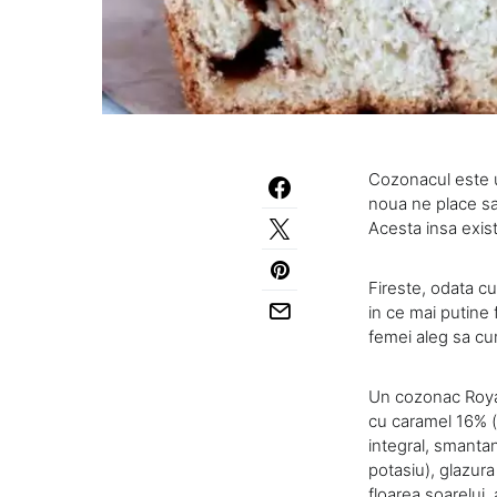
Cozonacul este un
noua ne place sa
Acesta insa exist
Fireste, odata cu
in ce mai putine
femei aleg sa c
Un cozonac Royal
cu caramel 16% (s
integral, smantan
potasiu), glazura
floarea soarelui,