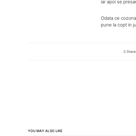
iar apoi se presa
Odata ce cozonacu
pune la copt in ju
0 Share
YOU MAY ALSO LIKE