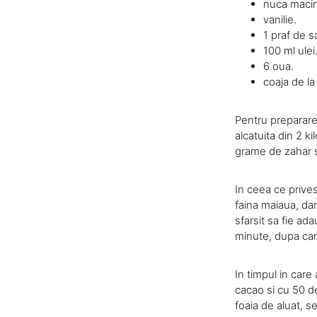
nuca macin
vanilie.
1 praf de s
100 ml ulei
6 oua.
coaja de la
Pentru preparare
alcatuita din 2 k
grame de zahar se 
In ceea ce prive
faina maiaua, dar
sfarsit sa fie ad
minute, dupa care
In timpul in car
cacao si cu 50 de
foaia de aluat, 