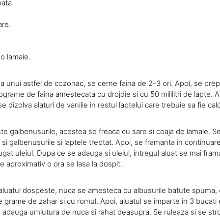
ata.
are.
.
 o lamaie.
a unui astfel de cozonac, se cerne faina de 2-3 ori. Apoi, se pre
ilograme de faina amestecata cu drojdie si cu 50 mililitri de lapte. 
dizolva alaturi de vanilie in restul laptelui care trebuie sa fie cal
ste galbenusurile, acestea se freaca cu sare si coaja de lamaie. 
 si galbenusurile si laptele treptat. Apoi, se framanta in continuare
augat uleiul. Dupa ce se adauga si uleiul, intregul aluat se mai fram
 aproximativ o ora se lasa la dospit.
e aluatul dospeste, nuca se amesteca cu albusurile batute spuma,
 grame de zahar si cu romul. Apoi, aluatul se imparte in 3 bucati 
se adauga umlutura de nuca si rahat deasupra. Se ruleaza si se st