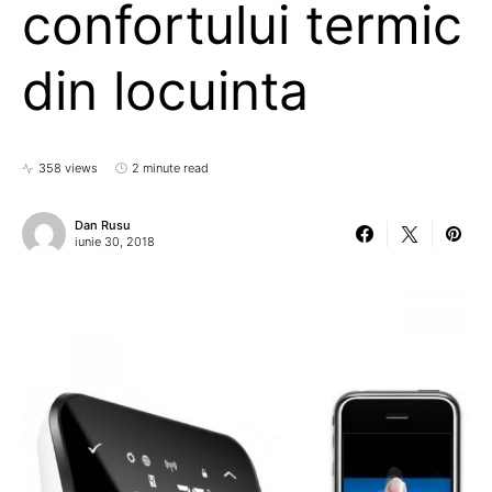
confortului termic
din locuinta
358 views
2 minute read
Dan Rusu
iunie 30, 2018