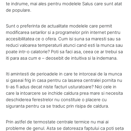
te indrume, mai ales pentru modelele Salus care sunt atat
de populare.
Sunt o preferinta de actualitate modelele care permit
modificarea setarilor si a programelor prin internet pentru
accesibilitatea ce o ofera. Cum isi suna sa maresti sau sa
reduci valoarea temperaturii atunci cand esti la munca sau
poate intr-o calatorie? Poti sa faci asa, ceea ce ar trebui sa
iti para asa cum e – deosebit de intuitiva si la indemana.
Iti amintesti de perioadele in care te intorceai de la munca
si gaseai frig in casa pentru ca lasarea centralei pornita nu
ti-as fi adus decat niste facturi usturatoare? Nici cele in
care la intoarcere se inchide caldura prea mare si necesita
deschiderea ferestrelor nu constituie o placere cu
siguranta pentru ca se traduc prin risipa de caldura.
Prin astfel de termostate centrale termice nu mai ai
probleme de genul. Asta se datoreaza faptului ca poti seta