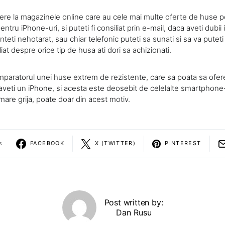
dere la magazinele online care au cele mai multe oferte de huse pe
tru iPhone-uri, si puteti fi consiliat prin e-mail, daca aveti dubii i
unteti nehotarat, sau chiar telefonic puteti sa sunati si sa va puteti
iat despre orice tip de husa ati dori sa achizionati.
 cumparatorul unei huse extrem de rezistente, care sa poata sa ofer
aveti un iPhone, si acesta este deosebit de celelalte smartphone-
 mare grija, poate doar din acest motiv.
s
FACEBOOK
X (TWITTER)
PINTEREST
Post written by:
Dan Rusu