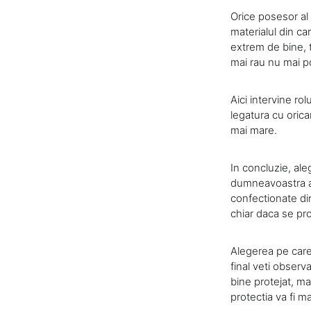
Orice posesor al 
materialul din c
extrem de bine, t
mai rau nu mai po
Aici intervine ro
legatura cu orica
mai mare.
In concluzie, ale
dumneavoastra a 
confectionate din
chiar daca se pr
Alegerea pe care
final veti observ
bine protejat, m
protectia va fi m