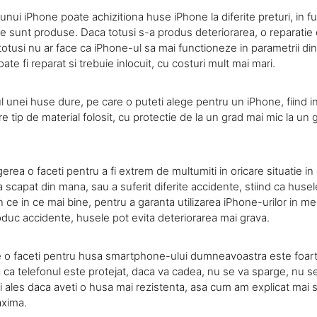
unui iPhone poate achizitiona huse iPhone la diferite preturi, in f
are sunt produse. Daca totusi s-a produs deteriorarea, o reparatie
otusi nu ar face ca iPhone-ul sa mai functioneze in parametrii din 
ate fi reparat si trebuie inlocuit, cu costuri mult mai mari.
lul unei huse dure, pe care o puteti alege pentru un iPhone, fiind i
re tip de material folosit, cu protectie de la un grad mai mic la un 
gerea o faceti pentru a fi extrem de multumiti in oricare situatie i
scapat din mana, sau a suferit diferite accidente, stiind ca husel
 ce in ce mai bine, pentru a garanta utilizarea iPhone-urilor in medi
oduc accidente, husele pot evita deteriorarea mai grava.
 o faceti pentru husa smartphone-ului dumneavoastra este foart
a ca telefonul este protejat, daca va cadea, nu se va sparge, nu se 
ai ales daca aveti o husa mai rezistenta, asa cum am explicat mai 
axima.