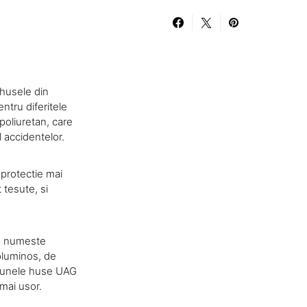
 husele din
ntru diferitele
poliuretan, care
accidentelor.
 protectie mai
 tesute, si
se numeste
oluminos, de
ar unele huse UAG
 mai usor.