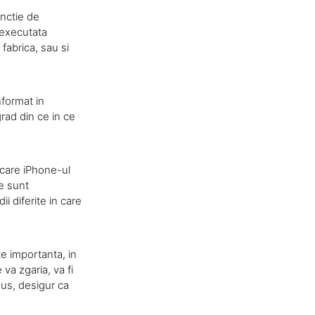
unctie de
 executata
fabrica, sau si
nformat in
grad din ce in ce
n care iPhone-ul
e sunt
i diferite in care
e importanta, in
va zgaria, va fi
sus, desigur ca