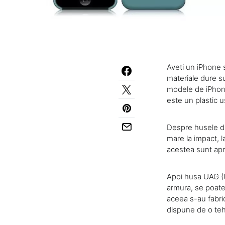
Aveti un iPhone s
materiale dure s
modele de iPhone
este un plastic
Despre husele di
mare la impact, l
acestea sunt apro
Apoi husa UAG (U
armura, se poate
aceea s-au fabri
dispune de o tehn