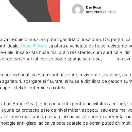
Dan Rusu
decembrie 15, 2016
i va trebuie o husa, va puteti gandi la o husa dura. Da, pentru ca
unt ideale.
Huse iPhone
va ofera o varietate de huse rezistente pe
-urile. Insa exista huse mai putin rezistente, cum sunt cele din 
 usor de personalizat, dar se poate sparge sau rupe, in cazul 
n policarbonat, acestea sunt mai dure, rezistente si usoare, cu o
a zgarieturi, spargere si fisurare, si husele din fibra de carbon sunt
ape la fel de puternice ca otelul.
rban Armor Gear) este conceputa pentru activitati in aer liber, 
 spune ca protectia este de nivel militar, aspectul sau este mai v
cat si huse mai subtiri, cu margini cauciucate pentru aderenta, i
ologie anti-glare, adica va bate soarele pe ecran puteti citi mult