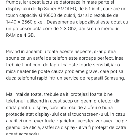
frumos, iar acest lucru se datoreaza in mare parte si
display-ului de tip Super AMOLED, de 5.1 inch, care are un
touch capacitiv si 16000 de culori, dar si o rezolutie de
1440 x 2560 pixeli. Deasemenea dispozitivul este dotat cu
un procesor octa core de 2.3 Ghz, dar si cu o memorie
RAM de 4 GB.
Privind in ansamblu toate aceste aspecte, s-ar putea
spune ca un astfel de telefon este aproape perfect, insa
trebuie tinut cont de faptul ca este foarte sensibil, iar o
mica neatentie poate cauza probleme grave, care pot sa
duca telefonul rapid intr-un service de reparatii Samsung.
Mai intai de toate, trebuie sa iti protejezi foarte bine
telefonul, utilizand in acest scop un geam protector din
sticla pentru display, care are rolul de a oferi o buna
protectie atat display-ului cat si touchscreen-ului. In cazul
aparitiei unor eventuale zgarieturi, acestea vor avea loc pe
geamul de sticla, astfel ca display-ul va fi protejat de catre
acest accesoriu.