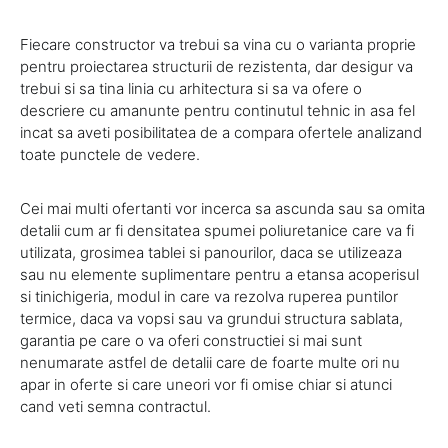
Fiecare constructor va trebui sa vina cu o varianta proprie
pentru proiectarea structurii de rezistenta, dar desigur va
trebui si sa tina linia cu arhitectura si sa va ofere o
descriere cu amanunte pentru continutul tehnic in asa fel
incat sa aveti posibilitatea de a compara ofertele analizand
toate punctele de vedere.
Cei mai multi ofertanti vor incerca sa ascunda sau sa omita
detalii cum ar fi densitatea spumei poliuretanice care va fi
utilizata, grosimea tablei si panourilor, daca se utilizeaza
sau nu elemente suplimentare pentru a etansa acoperisul
si tinichigeria, modul in care va rezolva ruperea puntilor
termice, daca va vopsi sau va grundui structura sablata,
garantia pe care o va oferi constructiei si mai sunt
nenumarate astfel de detalii care de foarte multe ori nu
apar in oferte si care uneori vor fi omise chiar si atunci
cand veti semna contractul.