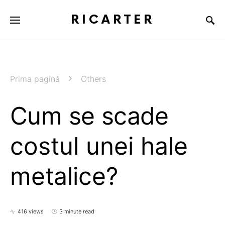
RICARTER
Prima pagină
Others
Cum se scade
costul unei hale
metalice?
416 views
3 minute read