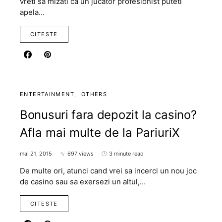
vreti sa mizati ca un jucator profesionist puteti
apela…
CITESTE
ENTERTAINMENT
OTHERS
Bonusuri fara depozit la casino?
Afla mai multe de la PariuriX
mai 21, 2015
697 views
3 minute read
De multe ori, atunci cand vrei sa incerci un nou joc
de casino sau sa exersezi un altul,…
CITESTE