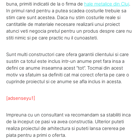
buna, primiti indicatii de la o firma de
hale metalice din Cluj
.
In primul rand pentru a putea scadea costurile trebuie sa
stim care sunt acestea. Daca nu stim costurile reale si
cantitatile de materiale necesare realizarii unui proiect
atunci veti negocia pretul pentru un produs despre care nu
stiti nimic si pe care practic nu il cunoasteti.
Sunt multi constructori care ofera garantii clientului si care
sustin ca totul este inclus intr-un anume pret fara insa a
defini ce anume inseamna acest “tot”. Tocmai din acest
motiv va sfatuim sa definiti cat mai corect oferta pe care o
cuprinde proiectul si ce anume se afla inclus in acesta.
[adsenseyu1]
Impreuna cu un consultant va recomandam sa stabiliti inca
de la inceput ce pasi va avea constructia. Ulterior puteti
realiza proiectul de arhitectura si puteti lansa cererea pe
piata pentru a primi o oferta.