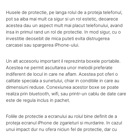
Husele de protectie, pe langa rolul de a proteja telefonul,
pot sa aiba mai mult ca sigur si un rol estetic, deoarece
acestea dau un aspect mult mai placut telefonului, avand
insa in primul rand un rol de protectie. In mod sigur, cu o
investitie deosebit de mica puteti evita distrugerea
carcasei sau spargerea iPhone-ului.
Un alt accesoriu important il reprezinta boxele portabile.
Acestea ne permit ascultarea unor melodii preferate
indiferent de locul in care ne aflam. Acestea pot oferi o
calitate speciala a sunetului, chiar in conditiile in care au
dimensiuni reduse. Conexiunea acestor boxe se poate
realiza prin bluetooth, wifi, sau printr-un cablu de date care
este de regula inclus in pachet.
Foliile de protectie a ecranului au rolul bine definit de a
proteja ecranul iPhone de zgarieturi si murdarire. In cazul
unui impact dur nu ofera niciun fel de protectie, dar cu