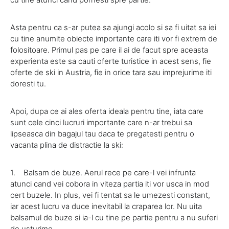
Asta pentru ca s-ar putea sa ajungi acolo si sa fi uitat sa iei
cu tine anumite obiecte importante care iti vor fi extrem de
folositoare. Primul pas pe care il ai de facut spre aceasta
experienta este sa cauti oferte turistice in acest sens, fie
oferte de ski in Austria, fie in orice tara sau imprejurime iti
doresti tu.
Apoi, dupa ce ai ales oferta ideala pentru tine, iata care
sunt cele cinci lucruri importante care n-ar trebui sa
lipseasca din bagajul tau daca te pregatesti pentru o
vacanta plina de distractie la ski:
1. Balsam de buze. Aerul rece pe care-l vei infrunta
atunci cand vei cobora in viteza partia iti vor usca in mod
cert buzele. In plus, vei fi tentat sa le umezesti constant,
iar acest lucru va duce inevitabil la craparea lor. Nu uita
balsamul de buze si ia-l cu tine pe partie pentru a nu suferi
de usturime.