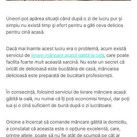
Uneori pot apărea situații când după o zi de lucru pur și
simplu nu există timp și efort pentru a găti ceva delicios
pentru cină acasă.
Dacă mai înainte acest lucru era o problemă, acum există
serviciul de
livrare mâncare acasă gătită la oală
, care poate
facilita foarte mult această sarcină. Nu este un secret că
oricât de delicioasă este bucătăria de casă, mâncarea
delicioasă este preparată de bucătarii profesioniști.
În consecință, folosind serviciul de livrare mâncare acasă
gătită la oală, nu numai că îți poți economisi timpul, dar poți
lua și o cină suficient de bună după o zi lucrătoare.
Oricine a încercat să comande mâncare gătită la domiciliu,
a constatat că aceasta este o opțiune excelentă, care,
printre altele, poate să nu fie atât de scumpă pe cât ar