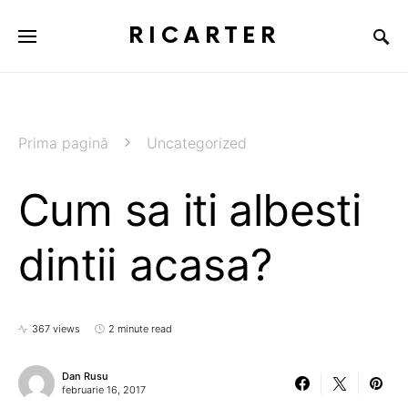
RICARTER
Prima pagină
Uncategorized
Cum sa iti albesti
dintii acasa?
367 views
2 minute read
Dan Rusu
februarie 16, 2017