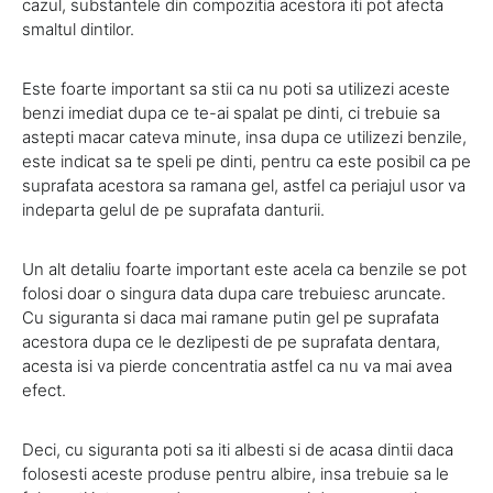
cazul, substantele din compozitia acestora iti pot afecta
smaltul dintilor.
Este foarte important sa stii ca nu poti sa utilizezi aceste
benzi imediat dupa ce te-ai spalat pe dinti, ci trebuie sa
astepti macar cateva minute, insa dupa ce utilizezi benzile,
este indicat sa te speli pe dinti, pentru ca este posibil ca pe
suprafata acestora sa ramana gel, astfel ca periajul usor va
indeparta gelul de pe suprafata danturii.
Un alt detaliu foarte important este acela ca benzile se pot
folosi doar o singura data dupa care trebuiesc aruncate.
Cu siguranta si daca mai ramane putin gel pe suprafata
acestora dupa ce le dezlipesti de pe suprafata dentara,
acesta isi va pierde concentratia astfel ca nu va mai avea
efect.
Deci, cu siguranta poti sa iti albesti si de acasa dintii daca
folosesti aceste produse pentru albire, insa trebuie sa le