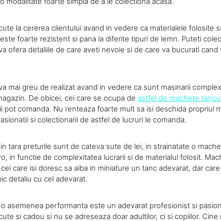
 o modalitate foarte simpla de a le colectiona acasa.
cute la cererea clientului avand in vedere ca materialele folosite 
 este foarte rezistent si pana la diferite tipuri de lemn. Puteti colec
a ofera detaliile de care aveti nevoie si de care va bucurati cand
a mai greu de realizat avand in vedere ca sunt masinarii comple
magazin. De obicei, cei care se ocupa de
astfel de machete tancur
tii pot comanda. Nu renteaza foarte mult sa isi deschida propriul 
sionatii si colectionarii de astfel de lucruri le comanda.
 in tara preturile sunt de cateva sute de lei, in strainatate o mach
o, in functie de complexitatea lucrarii si de materialul folosit. Mac
 cei care isi doresc sa aiba in miniature un tanc adevarat, dar ca
ic detaliu cu cel adevarat.
 o asemenea performanta este un adevarat profesionist si pasio
cute si cadou si nu se adreseaza doar adultilor, ci si copiilor. Cine 