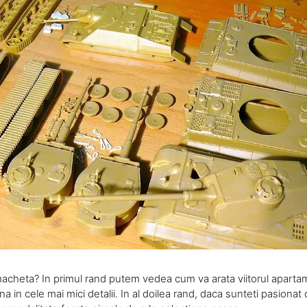
acheta? In primul rand putem vedea cum va arata viitorul aparta
na in cele mai mici detalii. In al doilea rand, daca sunteti pasionat