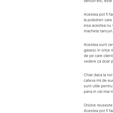
tancuri etc, este
Acestea pot fi fa
la polistiren care
insa acestea nu v
machete tancuri.
Acestea sunt cev
gasesc in orice 
de pe care clien
vedere ca doar pa
Chiar daca la noi
cateva mii de eur
sunt utile pentru
pana in cel mai m
Oricine reuseste
Acestea pot fi fa