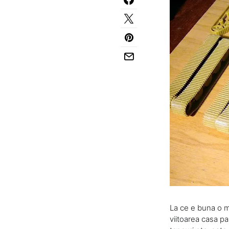
La ce e buna o m
viitoarea casa pa