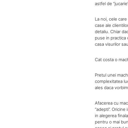
astfel de “jucari
La noi, cele care
case ale clientil
detaliu. Chiar da
puse in practica 
casa visurilor s
Cat costa o mac
Pretul unei mach
complexitatea luc
ales daca vorbim 
Afacerea cu mache
“adepti”. Oricine 
in alegerea final
pentru o mai bun