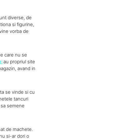
sunt diverse, de
tiona si figurine,
 vine vorba de
xe care nu se
i
au propriul site
magazin, avand in
eta se vinde si cu
hetele tancuri
re sa semene
nat de machete.
nu si-ar dori o