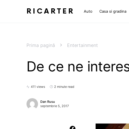
RICARTER
Auto
Casa si gradina
Prima pagină
Entertainment
De ce ne intere
411 views
2 minute read
Dan Rusu
septembrie 5, 2017