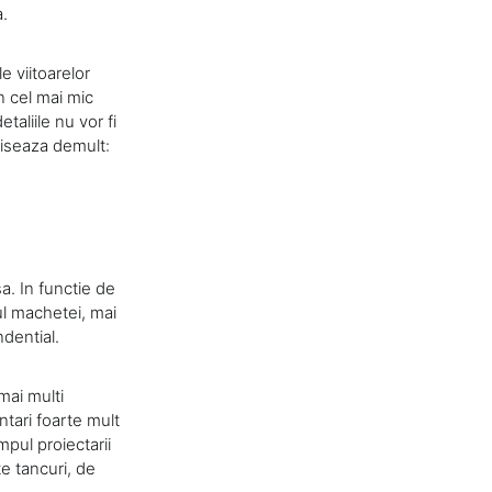
a.
e viitoarelor
n cel mai mic
taliile nu vor fi
viseaza demult:
a. In functie de
ul machetei, mai
dential.
mai multi
antari foarte mult
mpul proiectarii
e tancuri, de