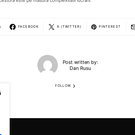
cestora este pe masura complexitatii lucrarii.
s
FACEBOOK
X (TWITTER)
PINTEREST
Post written by:
Dan Rusu
FOLLOW
ă