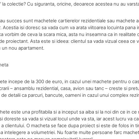
e” la colectie? Cu siguranta, oricine, deoarece acestea nu au varst
 au succes sunt machetele cartierelor rezidentiale sau machete al
or. Acestia isi doresc sa vada cum va arata viitoarea locuinta pana i
ca vorbim de ceva la scara mica, asta nu inseamna ca in realitate de
de proiectant. Asta este si ideea: clientul sa vada vizual ceea ce 
au un nou apartament.
heta
ete incepe de la 300 de euro, in cazul unei machete pentru o cas
rarii – ansamblu rezidential, casa, avion sau tanc – creste si pret
de detalii ca parcuri, bancute, oameni in cazul unui complex rezin
te este una profitabila si a inceput sa aiba si la noi din ce in ce 
isi doreste sa vada si vizual locul unde va sta, iar acest lucru va c
a a clientului. O macheta se face dupa proiect si este de folos in ti
a intelegere a volumetriei. Nu foarte multe persoane farc machet