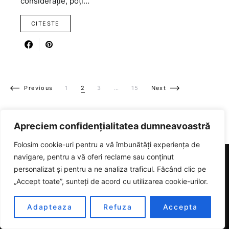
considerație, poți…
CITESTE
Paginație articole
Previous
1
2
3
…
15
Next
Apreciem confidențialitatea dumneavoastră
Folosim cookie-uri pentru a vă îmbunătăți experiența de
navigare, pentru a vă oferi reclame sau conținut
personalizat și pentru a ne analiza traficul. Făcând clic pe
RICARTER
„Accept toate”, sunteți de acord cu utilizarea cookie-urilor.
Designed & Developed by
SmartSeoPack.com
Adapteaza
Refuza
Accepta