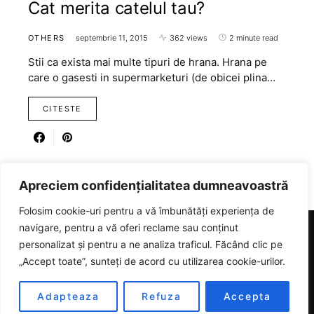
Cat merita catelul tau?
OTHERS
septembrie 11, 2015
362 views
2 minute read
Stii ca exista mai multe tipuri de hrana. Hrana pe
care o gasesti in supermarketuri (de obicei plina…
CITESTE
Apreciem confidențialitatea dumneavoastră
Folosim cookie-uri pentru a vă îmbunătăți experiența de
navigare, pentru a vă oferi reclame sau conținut
personalizat și pentru a ne analiza traficul. Făcând clic pe
RICARTER
„Accept toate”, sunteți de acord cu utilizarea cookie-urilor.
Designed & Developed by
SmartSeoPack.com
Adapteaza
Refuza
Accepta