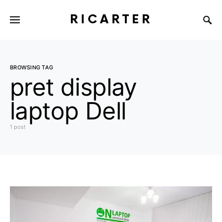
RICARTER
BROWSING TAG
pret display
laptop Dell
1 post