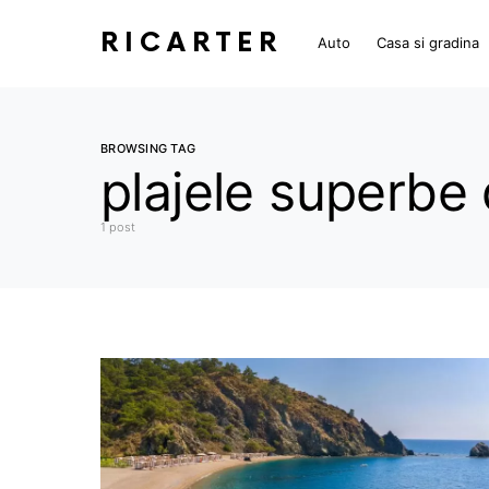
RICARTER
Auto
Casa si gradina
BROWSING TAG
plajele superbe d
1 post