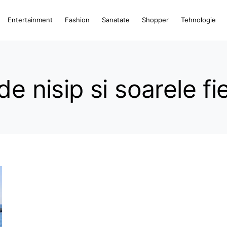
Entertainment
Fashion
Sanatate
Shopper
Tehnologie
e nisip si soarele fi