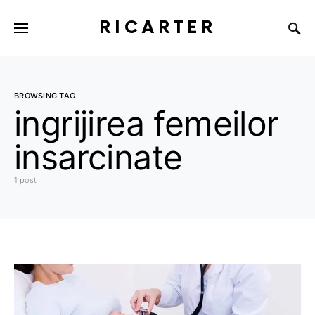
RICARTER
BROWSING TAG
ingrijirea femeilor
insarcinate
1 post