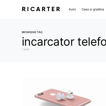
RICARTER
Auto
Casa si gradina
BROWSING TAG
incarcator telef
1 post