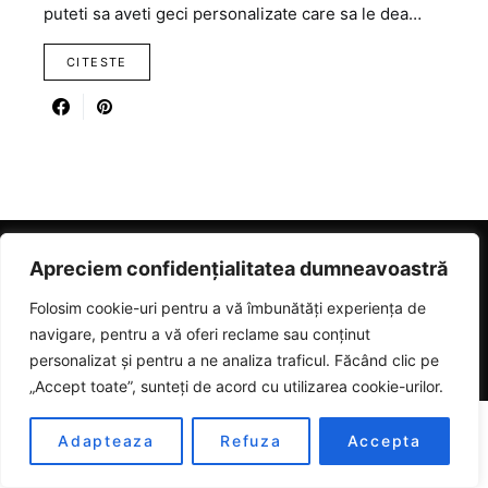
puteti sa aveti geci personalizate care sa le dea…
CITESTE
Apreciem confidențialitatea dumneavoastră
RICARTER
Folosim cookie-uri pentru a vă îmbunătăți experiența de
navigare, pentru a vă oferi reclame sau conținut
Designed & Developed by
SmartSeoPack.com
personalizat și pentru a ne analiza traficul. Făcând clic pe
„Accept toate”, sunteți de acord cu utilizarea cookie-urilor.
Adapteaza
Refuza
Accepta