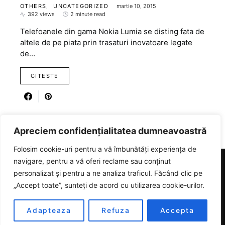
OTHERS
UNCATEGORIZED
martie 10, 2015
392 views
2 minute read
Telefoanele din gama Nokia Lumia se disting fata de
altele de pe piata prin trasaturi inovatoare legate
de…
CITESTE
Apreciem confidențialitatea dumneavoastră
Folosim cookie-uri pentru a vă îmbunătăți experiența de
navigare, pentru a vă oferi reclame sau conținut
personalizat și pentru a ne analiza traficul. Făcând clic pe
RICARTER
„Accept toate”, sunteți de acord cu utilizarea cookie-urilor.
Designed & Developed by
SmartSeoPack.com
Adapteaza
Refuza
Accepta