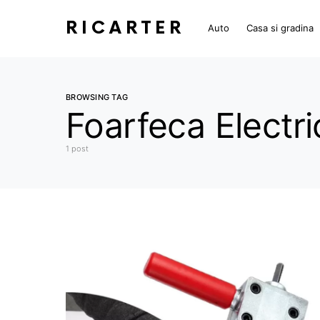
RICARTER
Auto
Casa si gradina
BROWSING TAG
Foarfeca Electri
1 post