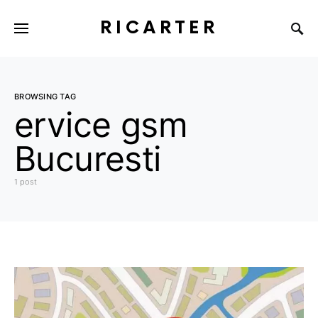
RICARTER
BROWSING TAG
ervice gsm
Bucuresti
1 post