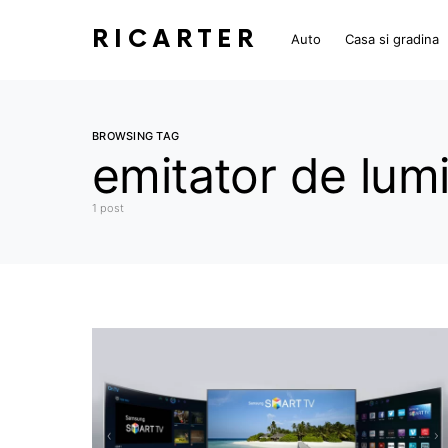
RICARTER
Auto
Casa si gradina
BROWSING TAG
emitator de lum
1 post