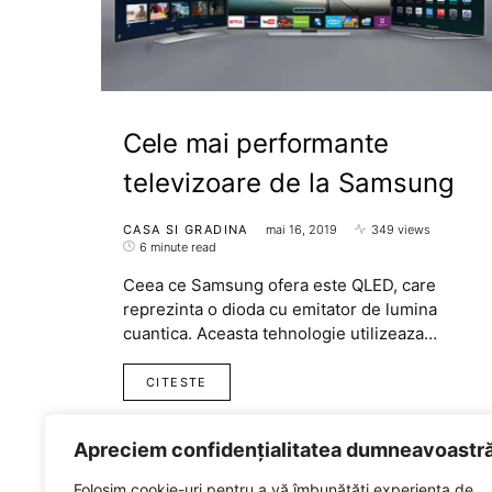
Cele mai performante
televizoare de la Samsung
CASA SI GRADINA
mai 16, 2019
349 views
6 minute read
Ceea ce Samsung ofera este QLED, care
reprezinta o dioda cu emitator de lumina
cuantica. Aceasta tehnologie utilizeaza…
CITESTE
Apreciem confidențialitatea dumneavoastr
Folosim cookie-uri pentru a vă îmbunătăți experiența de