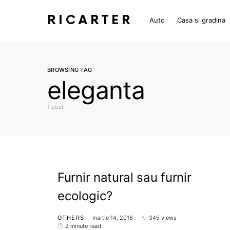
RICARTER
Auto
Casa si gradina
BROWSING TAG
eleganta
1 post
Furnir natural sau furnir
ecologic?
OTHERS
martie 14, 2016
345 views
2 minute read