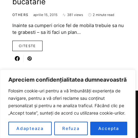
bucatarie
OTHERS
aprilie 15, 2015
381 views
2 minute read
Inainte sa cumperi orice fel de mobila trebuie sa nu
te grabesti – sa iti faci un plan…
CITESTE
Apreciem confidențialitatea dumneavoastră
Folosim cookie-uri pentru a vă îmbunătăți experiența de
navigare, pentru a vă oferi reclame sau conținut
personalizat și pentru a ne analiza traficul. Făcând clic pe
RICARTER
„Accept toate”, sunteți de acord cu utilizarea cookie-urilor.
Designed & Developed by
SmartSeoPack.com
Adapteaza
Refuza
Accepta