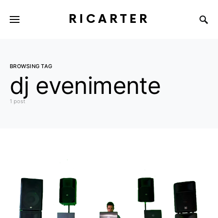
RICARTER
BROWSING TAG
dj evenimente
1 post