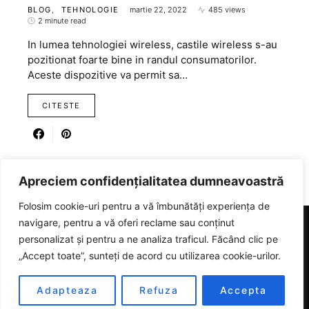
BLOG
TEHNOLOGIE
martie 22, 2022
485 views
2 minute read
In lumea tehnologiei wireless, castile wireless s-au
pozitionat foarte bine in randul consumatorilor.
Aceste dispozitive va permit sa…
CITESTE
Apreciem confidențialitatea dumneavoastră
Folosim cookie-uri pentru a vă îmbunătăți experiența de
navigare, pentru a vă oferi reclame sau conținut
personalizat și pentru a ne analiza traficul. Făcând clic pe
RICARTER
„Accept toate”, sunteți de acord cu utilizarea cookie-urilor.
Designed & Developed by
SmartSeoPack.com
Adapteaza
Refuza
Accepta