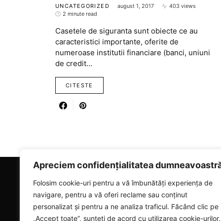
UNCATEGORIZED
august 1, 2017
403 views
2 minute read
Casetele de siguranta sunt obiecte ce au
caracteristici importante, oferite de
numeroase institutii financiare (banci, uniuni
de credit…
CITESTE
Apreciem confidențialitatea dumneavoastr
Folosim cookie-uri pentru a vă îmbunătăți experiența de
RICARTER
navigare, pentru a vă oferi reclame sau conținut
personalizat și pentru a ne analiza traficul. Făcând clic pe
Designed & Developed by
SmartSeoPack.com
„Accept toate”, sunteți de acord cu utilizarea cookie-urilor.